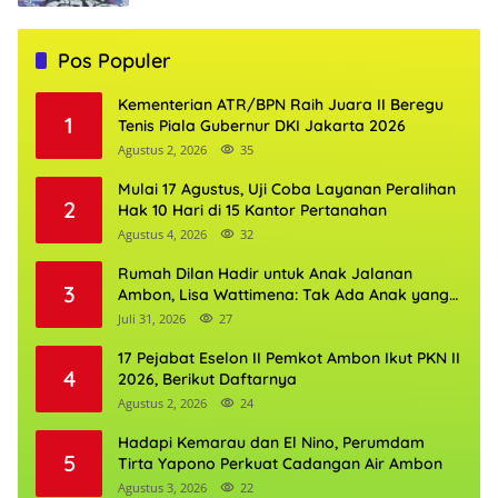
Pos Populer
Kementerian ATR/BPN Raih Juara II Beregu
1
Tenis Piala Gubernur DKI Jakarta 2026
Agustus 2, 2026
35
Mulai 17 Agustus, Uji Coba Layanan Peralihan
2
Hak 10 Hari di 15 Kantor Pertanahan
Agustus 4, 2026
32
Rumah Dilan Hadir untuk Anak Jalanan
3
Ambon, Lisa Wattimena: Tak Ada Anak yang
Boleh Kehilangan Masa Depannya
Juli 31, 2026
27
17 Pejabat Eselon II Pemkot Ambon Ikut PKN II
4
2026, Berikut Daftarnya
Agustus 2, 2026
24
Hadapi Kemarau dan El Nino, Perumdam
5
Tirta Yapono Perkuat Cadangan Air Ambon
Agustus 3, 2026
22