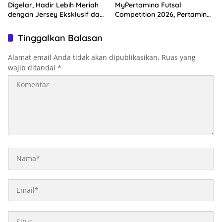
Digelar, Hadir Lebih Meriah
MyPertamina Futsal
dengan Jersey Eksklusif dan
Competition 2026, Pertamina
Rute Ikonik Kota Ambon
Dorong Lahirnya Generasi
Muda Berprestasi
Tinggalkan Balasan
Alamat email Anda tidak akan dipublikasikan.
Ruas yang
wajib ditandai
*