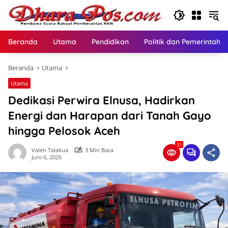
Langsung
ke
konten
Beranda
Utama
Pendidikan
Politik dan Pemerintaha
Beranda
Utama
Utama
Dedikasi Perwira Elnusa, Hadirkan
Energi dan Harapan dari Tanah Gayo
hingga Pelosok Aceh
31
Valen Talakua
3 Min Baca
Juni 6, 2026