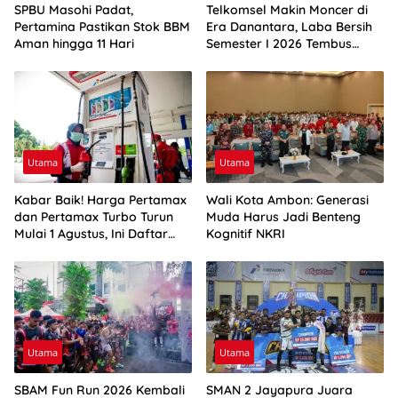
SPBU Masohi Padat,
Telkomsel Makin Moncer di
Pertamina Pastikan Stok BBM
Era Danantara, Laba Bersih
Aman hingga 11 Hari
Semester I 2026 Tembus
Rp10,4 Triliun
Utama
Utama
Kabar Baik! Harga Pertamax
Wali Kota Ambon: Generasi
dan Pertamax Turbo Turun
Muda Harus Jadi Benteng
Mulai 1 Agustus, Ini Daftar
Kognitif NKRI
Harga BBM di Papua-Maluku
Utama
Utama
SBAM Fun Run 2026 Kembali
SMAN 2 Jayapura Juara