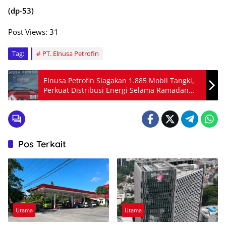
(dp-53)
Post Views:
31
Tag:
PT. Elnusa Petrofin
Elnusa Petrofin Siagakan 1.885 Mobil Tangki,
Perkuat Distribusi Energi Selama Ramadan
dan Idulfitri 2026
Pos Terkait
Utama
Utama