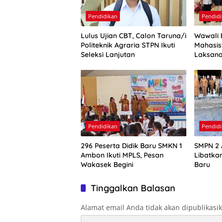
Pendidikan
Pendid
Lulus Ujian CBT, Calon Taruna/i
Wawali 
Politeknik Agraria STPN Ikuti
Mahasi
Seleksi Lanjutan
Laksana
Harapa
Pendidikan
Pendid
296 Peserta Didik Baru SMKN 1
SMPN 2 
Ambon Ikuti MPLS, Pesan
Libatkan
Wakasek Begini
Baru
Tinggalkan Balasan
Alamat email Anda tidak akan dipublikasi