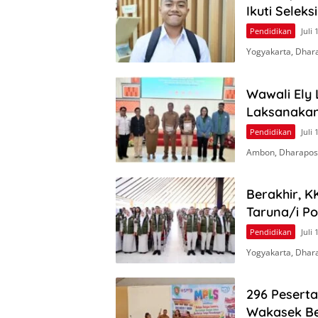
Ikuti Seleks
Pendidikan
Juli 
Yogyakarta, Dhar
Wawali Ely
Laksanakan
Pendidikan
Juli 
Ambon, Dharapos.
Berakhir, K
Taruna/i Po
Pendidikan
Juli 
Yogyakarta, Dhara
296 Peserta
Wakasek Be