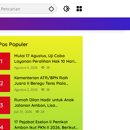
Pos Populer
Mulai 17 Agustus, Uji Coba
1
Layanan Peralihan Hak 10 Hari
di 15 Kantor Pertanahan
Agustus 4, 2026
38
Kementerian ATR/BPN Raih
2
Juara II Beregu Tenis Piala
Gubernur DKI Jakarta 2026
Agustus 2, 2026
38
Rumah Dilan Hadir untuk Anak
3
Jalanan Ambon, Lisa
Wattimena: Tak Ada Anak yang
Juli 31, 2026
28
Boleh Kehilangan Masa
Depannya
17 Pejabat Eselon II Pemkot
4
Ambon Ikut PKN II 2026, Berikut