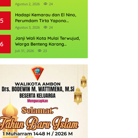
Daftarnya
Agustus 2, 2026
24
Hadapi Kemarau dan El Nino,
5
Perumdam Tirta Yapono
Perkuat Cadangan Air Ambon
Agustus 3, 2026
24
Janji Wali Kota Mulai Terwujud,
6
Warga Benteng Karang
Ditargetkan Nikmati Air Bersih
Juli 31, 2026
23
Pekan Kedua Agustus