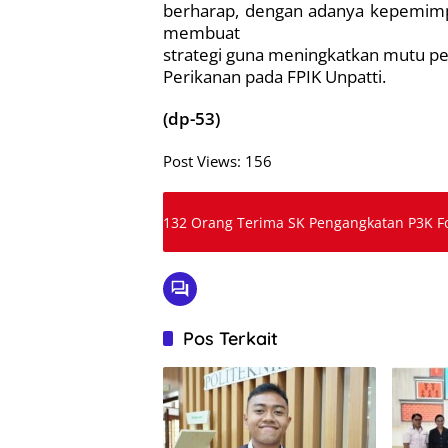
berharap, dengan adanya kepemim
membuat
strategi guna meningkatkan mutu pen
Perikanan pada FPIK Unpatti.
(dp-53)
Post Views:
156
132 Orang Terima SK Pengangkatan P3K Fo
Pos Terkait