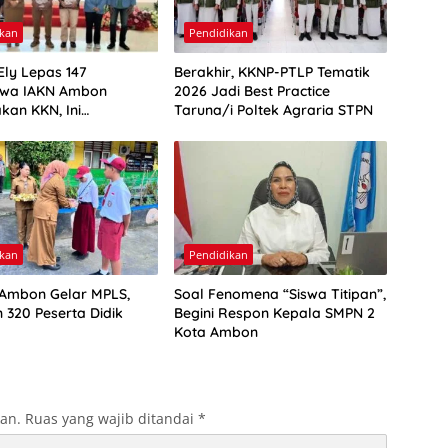
ikan
Pendidikan
Ely Lepas 147
Berakhir, KKNP-PTLP Tematik
swa IAKN Ambon
2026 Jadi Best Practice
kan KKN, Ini
Taruna/i Poltek Agraria STPN
nnya
ikan
Pendidikan
Ambon Gelar MPLS,
Soal Fenomena “Siswa Titipan”,
 320 Peserta Didik
Begini Respon Kepala SMPN 2
Kota Ambon
kan.
Ruas yang wajib ditandai
*