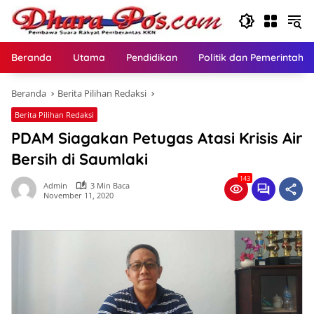
Langsung
ke
konten
Beranda
Utama
Pendidikan
Politik dan Pemerintaha
Beranda
Berita Pilihan Redaksi
Berita Pilihan Redaksi
PDAM Siagakan Petugas Atasi Krisis Air
Bersih di Saumlaki
143
Admin
3 Min Baca
November 11, 2020