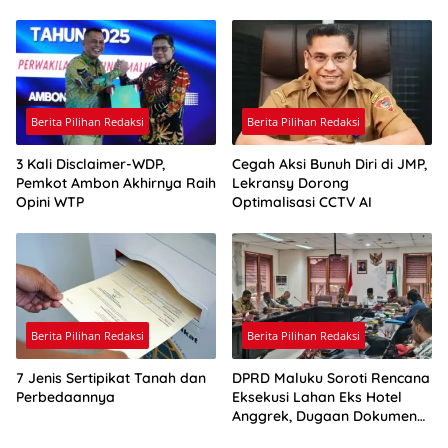
Pelita Kasih
Berita Pilihan Redaksi
Berita Pilihan Redaksi
3 Kali Disclaimer-WDP,
Cegah Aksi Bunuh Diri di JMP,
Pemkot Ambon Akhirnya Raih
Lekransy Dorong
Opini WTP
Optimalisasi CCTV AI
Berita Pilihan Redaksi
Berita Pilihan Redaksi
7 Jenis Sertipikat Tanah dan
DPRD Maluku Soroti Rencana
Perbedaannya
Eksekusi Lahan Eks Hotel
Anggrek, Dugaan Dokumen
Palsu Jadi Perhatian