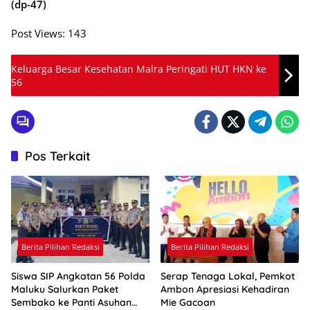
(dp-47)
Post Views:
143
Keluarga Besar Kesehatan Malra Peringati HUT HKN ke
56
Pos Terkait
Berita Pilihan Redaksi
Berita Pilihan Redaksi
Siswa SIP Angkatan 56 Polda
Serap Tenaga Lokal, Pemkot
Maluku Salurkan Paket
Ambon Apresiasi Kehadiran
Sembako ke Panti Asuhan
Mie Gacoan