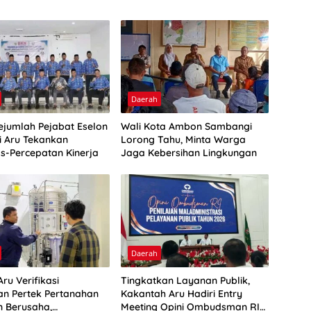
Daerah
Sejumlah Pejabat Eselon
Wali Kota Ambon Sambangi
ti Aru Tekankan
Lorong Tahu, Minta Warga
as-Percepatan Kinerja
Jaga Kebersihan Lingkungan
Daerah
ru Verifikasi
Tingkatkan Layanan Publik,
n Pertek Pertanahan
Kakantah Aru Hadiri Entry
n Berusaha,
Meeting Opini Ombudsman RI