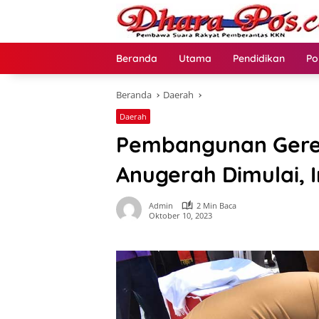
Langsung
ke
konten
Beranda
Utama
Pendidikan
Po
Beranda
Daerah
Daerah
Pembangunan Gere
Anugerah Dimulai, 
Admin
2 Min Baca
Oktober 10, 2023