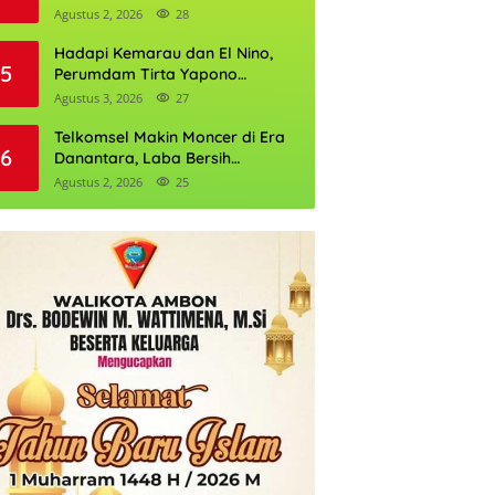
Daftarnya
Agustus 2, 2026
28
Hadapi Kemarau dan El Nino,
5
Perumdam Tirta Yapono
Perkuat Cadangan Air Ambon
Agustus 3, 2026
27
Telkomsel Makin Moncer di Era
6
Danantara, Laba Bersih
Semester I 2026 Tembus Rp10,4
Agustus 2, 2026
25
Triliun