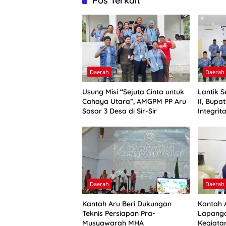
Pos Terkait
Daerah
Daerah
Usung Misi “Sejuta Cinta untuk
Lantik 
Cahaya Utara”, AMGPM PP Aru
II, Bupa
Sasar 3 Desa di Sir-Sir
Integrit
Daerah
Daerah
Kantah Aru Beri Dukungan
Kantah A
Teknis Persiapan Pra-
Lapanga
Musyawarah MHA
Kegiata