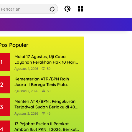
Pos Populer
Mulai 17 Agustus, Uji Coba
1
Layanan Peralihan Hak 10 Hari
di 15 Kantor Pertanahan
Agustus 4, 2026
59
Kementerian ATR/BPN Raih
2
Juara II Beregu Tenis Piala
Gubernur DKI Jakarta 2026
Agustus 2, 2026
59
Menteri ATR/BPN : Pengukuran
3
Terjadwal Sudah Berlaku di 400
Kantor Pertanahan
Agustus 3, 2026
46
17 Pejabat Eselon II Pemkot
4
Ambon Ikut PKN II 2026, Berikut