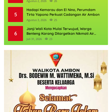
Agustus 2, 2026
26
Hadapi Kemarau dan El Nino, Perumdam
5
Tirta Yapono Perkuat Cadangan Air Ambon
Agustus 3, 2026
25
Janji Wali Kota Mulai Terwujud, Warga
6
Benteng Karang Ditargetkan Nikmati Air
Bersih Pekan Kedua Agustus
Juli 31, 2026
23