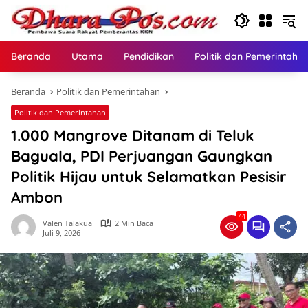
Langsung
ke
konten
Beranda
Utama
Pendidikan
Politik dan Pemerintaha
Beranda
Politik dan Pemerintahan
Politik dan Pemerintahan
1.000 Mangrove Ditanam di Teluk
Baguala, PDI Perjuangan Gaungkan
Politik Hijau untuk Selamatkan Pesisir
Ambon
44
Valen Talakua
2 Min Baca
Juli 9, 2026