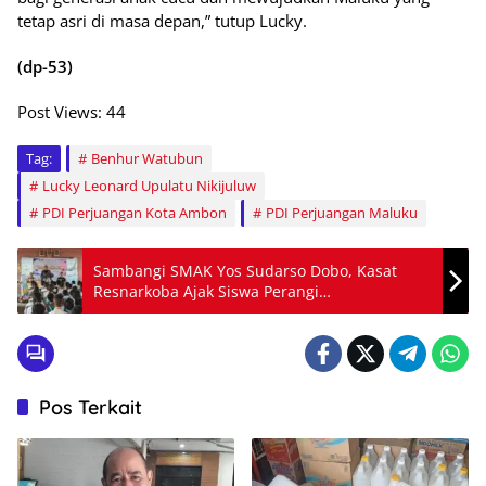
tetap asri di masa depan,” tutup Lucky.
(dp-53)
Post Views:
44
Tag:
Benhur Watubun
Lucky Leonard Upulatu Nikijuluw
PDI Perjuangan Kota Ambon
PDI Perjuangan Maluku
Sambangi SMAK Yos Sudarso Dobo, Kasat
Resnarkoba Ajak Siswa Perangi
Penyalahgunaan Napza
Pos Terkait