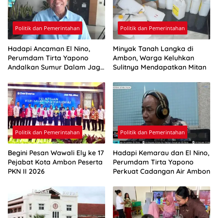
Politik dan Pemerintahan
Politik dan Pemerintahan
Hadapi Ancaman El Nino,
Minyak Tanah Langka di
Perumdam Tirta Yapono
Ambon, Warga Keluhkan
Andalkan Sumur Dalam Jaga
Sulitnya Mendapatkan Mitan
Pasokan Air Ambon
Politik dan Pemerintahan
Politik dan Pemerintahan
Begini Pesan Wawali Ely ke 17
Hadapi Kemarau dan El Nino,
Pejabat Kota Ambon Peserta
Perumdam Tirta Yapono
PKN II 2026
Perkuat Cadangan Air Ambon