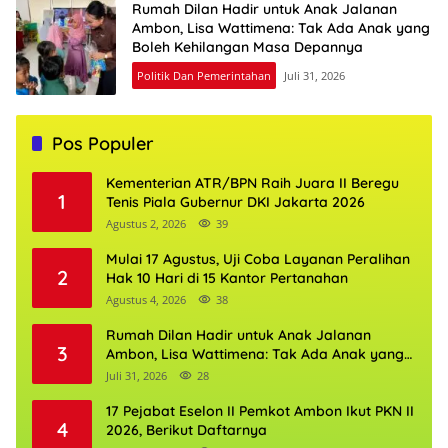
Rumah Dilan Hadir untuk Anak Jalanan
Ambon, Lisa Wattimena: Tak Ada Anak yang
Boleh Kehilangan Masa Depannya
Politik Dan Pemerintahan
Juli 31, 2026
Pos Populer
Kementerian ATR/BPN Raih Juara II Beregu
1
Tenis Piala Gubernur DKI Jakarta 2026
Agustus 2, 2026
39
Mulai 17 Agustus, Uji Coba Layanan Peralihan
2
Hak 10 Hari di 15 Kantor Pertanahan
Agustus 4, 2026
38
Rumah Dilan Hadir untuk Anak Jalanan
3
Ambon, Lisa Wattimena: Tak Ada Anak yang
Boleh Kehilangan Masa Depannya
Juli 31, 2026
28
17 Pejabat Eselon II Pemkot Ambon Ikut PKN II
4
2026, Berikut Daftarnya