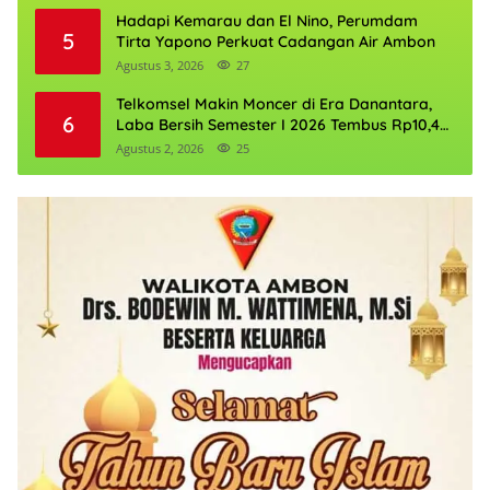
Hadapi Kemarau dan El Nino, Perumdam
5
Tirta Yapono Perkuat Cadangan Air Ambon
Agustus 3, 2026
27
Telkomsel Makin Moncer di Era Danantara,
6
Laba Bersih Semester I 2026 Tembus Rp10,4
Triliun
Agustus 2, 2026
25