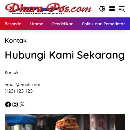
Langsung
ke
konten
Beranda
Utama
Pendidikan
Politik dan Pemerintaha
Kontak
Hubungi Kami Sekarang
Kontak
email@email.com
(123) 123 123
Facebook
Instagram
X