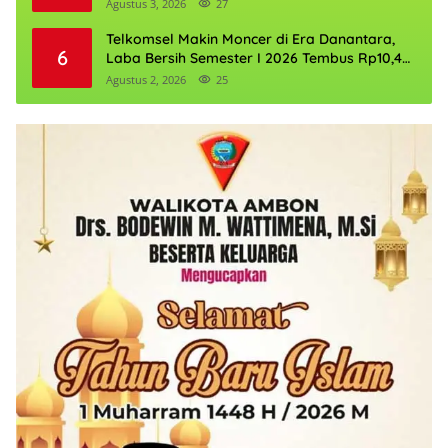
Agustus 3, 2026
27
Telkomsel Makin Moncer di Era Danantara,
6
Laba Bersih Semester I 2026 Tembus Rp10,4
Triliun
Agustus 2, 2026
25