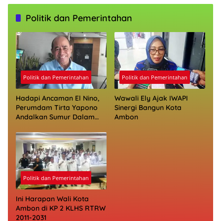
Politik dan Pemerintahan
Politik dan Pemerintahan
Politik dan Pemerintahan
Hadapi Ancaman El Nino,
Wawali Ely Ajak IWAPI
Perumdam Tirta Yapono
Sinergi Bangun Kota
Andalkan Sumur Dalam
Ambon
Jaga Pasokan Air Ambon
Politik dan Pemerintahan
Ini Harapan Wali Kota
Ambon di KP 2 KLHS RTRW
2011-2031