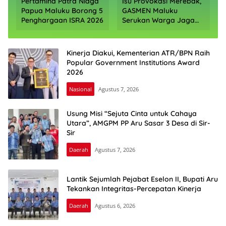
Pertamina Patra Niaga
Isu Provokasi Merebak,
x
Papua Maluku Borong 5
GASMEN Maluku
Penghargaan ISRA 2026
Serukan Warga Jaga
Kamtibmas
Kinerja Diakui, Kementerian ATR/BPN Raih
Popular Government Institutions Award
2026
Nasional
Agustus 7, 2026
Usung Misi “Sejuta Cinta untuk Cahaya
Utara”, AMGPM PP Aru Sasar 3 Desa di Sir-
Sir
Daerah
Agustus 7, 2026
Lantik Sejumlah Pejabat Eselon II, Bupati Aru
Tekankan Integritas-Percepatan Kinerja
Daerah
Agustus 6, 2026