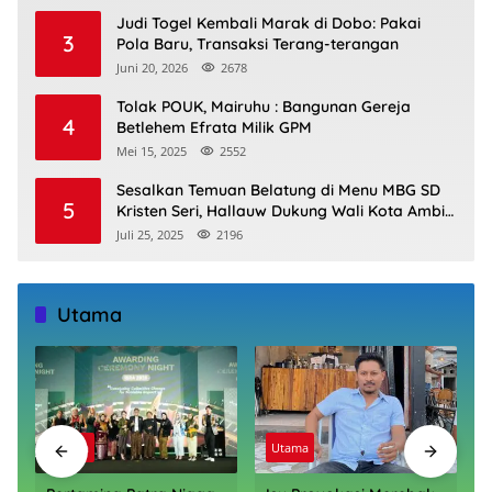
Judi Togel Kembali Marak di Dobo: Pakai
3
Pola Baru, Transaksi Terang-terangan
Juni 20, 2026
2678
Tolak POUK, Mairuhu : Bangunan Gereja
4
Betlehem Efrata Milik GPM
Mei 15, 2025
2552
Sesalkan Temuan Belatung di Menu MBG SD
5
Kristen Seri, Hallauw Dukung Wali Kota Ambil
Jalur Hukum
Juli 25, 2025
2196
Utama
Utama
Utama