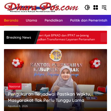
Langsung
ke
konten
Beranda
Utama
Pendidikan
Politik dan Pemerintaha
Menteri Ajak BPKAD dan IPPAT se-Jateng
Pertamina Patra N
Breaking News
Wujudkan Transformasi Layanan Pertanahan
5 Penghargaan ISR
Nasional
Pengukuran Terjadwal Pastikan Waktu,
Masyarakat Tak Perlu Tunggu Lama
Agustus 8, 2026