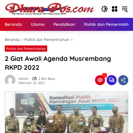
Langsung
ke
konten
Beranda
Utama
Pendidikan
Politik dan Pemerintaha
Beranda
Politik dan Pemerintahan
Politik dan Pemerintahan
2 Giat Awali Agenda Musrembang
RKPD 2022
91
Admin
2 Min Baca
Februari 22, 2021