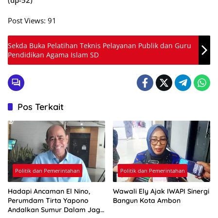
(dp-52)
Post Views:
91
Sekda Buka Pelatihan Teknis Pelayanan Publik dan Guru
Pendidikan Agama Islam SD
Pos Terkait
Politik dan Pemerintahan
Politik dan Pemerintahan
Hadapi Ancaman El Nino,
Wawali Ely Ajak IWAPI Sinergi
Perumdam Tirta Yapono
Bangun Kota Ambon
Andalkan Sumur Dalam Jaga