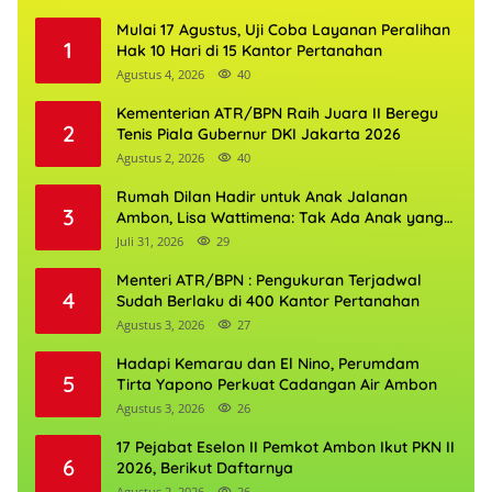
Mulai 17 Agustus, Uji Coba Layanan Peralihan
1
Hak 10 Hari di 15 Kantor Pertanahan
Agustus 4, 2026
40
Kementerian ATR/BPN Raih Juara II Beregu
2
Tenis Piala Gubernur DKI Jakarta 2026
Agustus 2, 2026
40
Rumah Dilan Hadir untuk Anak Jalanan
3
Ambon, Lisa Wattimena: Tak Ada Anak yang
Boleh Kehilangan Masa Depannya
Juli 31, 2026
29
Menteri ATR/BPN : Pengukuran Terjadwal
4
Sudah Berlaku di 400 Kantor Pertanahan
Agustus 3, 2026
27
Hadapi Kemarau dan El Nino, Perumdam
5
Tirta Yapono Perkuat Cadangan Air Ambon
Agustus 3, 2026
26
17 Pejabat Eselon II Pemkot Ambon Ikut PKN II
6
2026, Berikut Daftarnya
Agustus 2, 2026
26