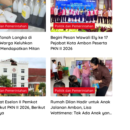
 dan Pemerintahan
Politik dan Pemerintahan
Tanah Langka di
Begini Pesan Wawali Ely ke 17
Warga Keluhkan
Pejabat Kota Ambon Peserta
a Mendapatkan Mitan
PKN II 2026
 dan Pemerintahan
Politik dan Pemerintahan
at Eselon II Pemkot
Rumah Dilan Hadir untuk Anak
ut PKN II 2026, Berikut
Jalanan Ambon, Lisa
ya
Wattimena: Tak Ada Anak yang
Boleh Kehilangan Masa
Depannya