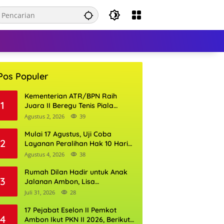
Pos Populer
Kementerian ATR/BPN Raih
1
Juara II Beregu Tenis Piala
Gubernur DKI Jakarta 2026
Agustus 2, 2026
39
Mulai 17 Agustus, Uji Coba
2
Layanan Peralihan Hak 10 Hari
di 15 Kantor Pertanahan
Agustus 4, 2026
38
Rumah Dilan Hadir untuk Anak
3
Jalanan Ambon, Lisa
Wattimena: Tak Ada Anak yang
Juli 31, 2026
28
Boleh Kehilangan Masa
Depannya
17 Pejabat Eselon II Pemkot
4
Ambon Ikut PKN II 2026, Berikut