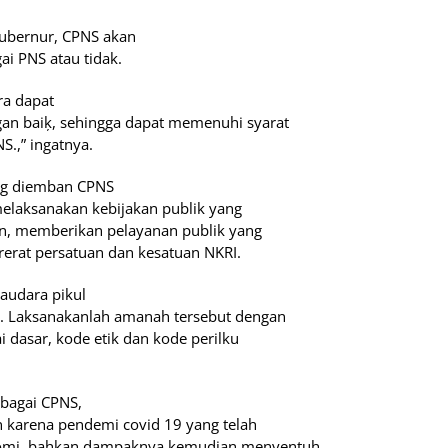
Gubernur, CPNS akan
ai PNS atau tidak.
ra dapat
gan baiķ, sehingga dapat memenuhi syarat
S.,” ingatnya.
ang diemban CPNS
melaksanakan kebijakan publik yang
n, memberikan pelayanan publik yang
rerat persatuan dan kesatuan NKRI.
saudara pikul
t. Laksanakanlah amanah tersebut dengan
 dasar, kode etik dan kode perilku
ebagai CPNS,
n karena pendemi covid 19 yang telah
nomi, bahkan dampaknya kemudian menyentuh