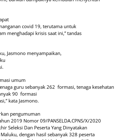
dapat
nanganan covid 19, terutama untuk
 menghadapi krisis saat ini,” tandas
luku, Jasmono menyampaikan,
uku
i.
formasi umum
 tenaga guru sebanyak 262
formasi, tenaga kesehatan
anyak 90
formasi
si,” kata Jasmono.
asarkan pengumuman
S Tahun 2019 Nomor 09/PANSELDA.CPNS/X/2020
khir Seleksi Dan Peserta Yang Dinyatakan
Maluku, dengan hasil sebanyak 328 peserta