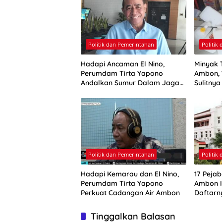
Politik dan Pemerintahan
Politik
Hadapi Ancaman El Nino,
Minyak 
Perumdam Tirta Yapono
Ambon, 
Andalkan Sumur Dalam Jaga
Sulitny
Pasokan Air Ambon
Politik dan Pemerintahan
Politik
Hadapi Kemarau dan El Nino,
17 Pejab
Perumdam Tirta Yapono
Ambon Ik
Perkuat Cadangan Air Ambon
Daftarn
Tinggalkan Balasan