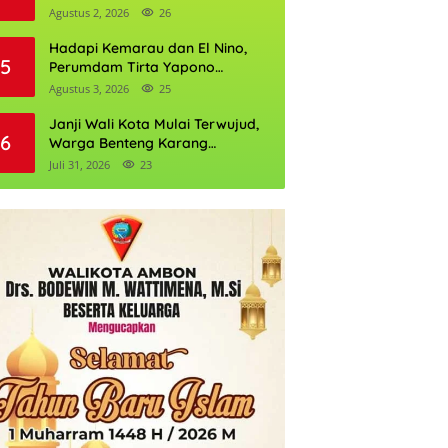
Daftarnya
Agustus 2, 2026
26
Hadapi Kemarau dan El Nino,
5
Perumdam Tirta Yapono
Perkuat Cadangan Air Ambon
Agustus 3, 2026
25
Janji Wali Kota Mulai Terwujud,
6
Warga Benteng Karang
Ditargetkan Nikmati Air Bersih
Juli 31, 2026
23
Pekan Kedua Agustus