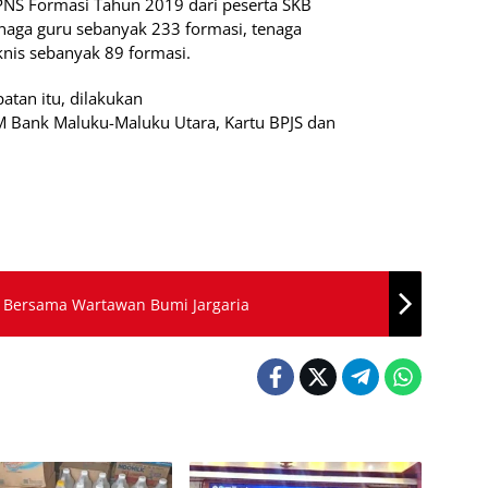
CPNS Formasi Tahun 2019 dari peserta SKB
enaga guru sebanyak 233 formasi, tenaga
knis sebanyak 89 formasi.
tan itu, dilakukan
 Bank Maluku-Maluku Utara, Kartu BPJS dan
” Bersama Wartawan Bumi Jargaria