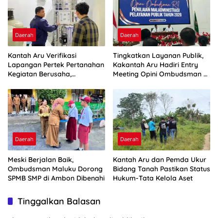
Daerah
Daerah
Kantah Aru Verifikasi
Tingkatkan Layanan Publik,
Lapangan Pertek Pertanahan
Kakantah Aru Hadiri Entry
Kegiatan Berusaha,
Meeting Opini Ombudsman RI
Optimalkan Ini
2026
Daerah
Daerah
Meski Berjalan Baik,
Kantah Aru dan Pemda Ukur
Ombudsman Maluku Dorong
Bidang Tanah Pastikan Status
SPMB SMP di Ambon Dibenahi
Hukum-Tata Kelola Aset
Tinggalkan Balasan