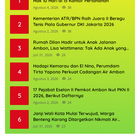
1
Hak 10 Hari di 15 Kantor Pertanahan
Agustus 4, 2026
38
Kementerian ATR/BPN Raih Juara II Beregu
2
Tenis Piala Gubernur DKI Jakarta 2026
Agustus 2, 2026
38
Rumah Dilan Hadir untuk Anak Jalanan
3
Ambon, Lisa Wattimena: Tak Ada Anak yang
Boleh Kehilangan Masa Depannya
Juli 31, 2026
28
Hadapi Kemarau dan El Nino, Perumdam
4
Tirta Yapono Perkuat Cadangan Air Ambon
Agustus 3, 2026
24
17 Pejabat Eselon II Pemkot Ambon Ikut PKN II
5
2026, Berikut Daftarnya
Agustus 2, 2026
24
Janji Wali Kota Mulai Terwujud, Warga
6
Benteng Karang Ditargetkan Nikmati Air
Bersih Pekan Kedua Agustus
Juli 31, 2026
23