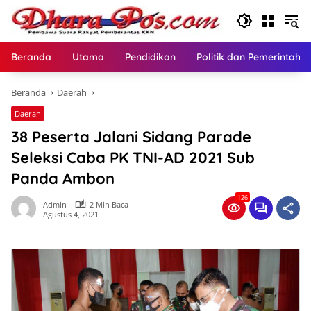
Langsung
ke
konten
Beranda
Utama
Pendidikan
Politik dan Pemerintaha
Beranda
Daerah
Daerah
38 Peserta Jalani Sidang Parade
Seleksi Caba PK TNI-AD 2021 Sub
Panda Ambon
126
Admin
2 Min Baca
Agustus 4, 2021