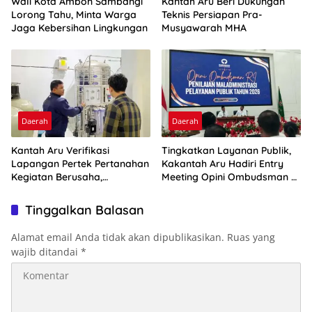
Wali Kota Ambon Sambangi
Kantah Aru Beri Dukungan
Lorong Tahu, Minta Warga
Teknis Persiapan Pra-
Jaga Kebersihan Lingkungan
Musyawarah MHA
Daerah
Daerah
Kantah Aru Verifikasi
Tingkatkan Layanan Publik,
Lapangan Pertek Pertanahan
Kakantah Aru Hadiri Entry
Kegiatan Berusaha,
Meeting Opini Ombudsman RI
Optimalkan Ini
2026
Tinggalkan Balasan
Alamat email Anda tidak akan dipublikasikan.
Ruas yang
wajib ditandai
*