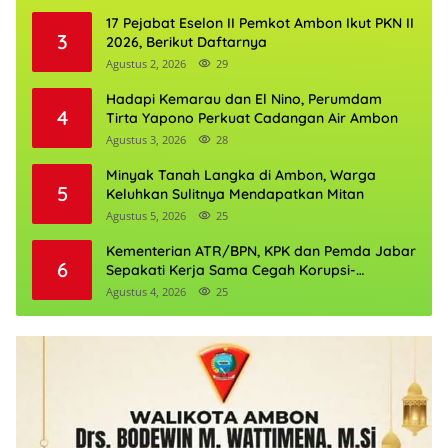
17 Pejabat Eselon II Pemkot Ambon Ikut PKN II
3
2026, Berikut Daftarnya
Agustus 2, 2026
29
Hadapi Kemarau dan El Nino, Perumdam
4
Tirta Yapono Perkuat Cadangan Air Ambon
Agustus 3, 2026
28
Minyak Tanah Langka di Ambon, Warga
5
Keluhkan Sulitnya Mendapatkan Mitan
Agustus 5, 2026
25
Kementerian ATR/BPN, KPK dan Pemda Jabar
6
Sepakati Kerja Sama Cegah Korupsi-
Penguatan Ekonomi
Agustus 4, 2026
25