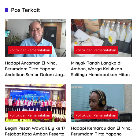
Pos Terkait
Politik dan Pemerintahan
Politik dan Pemerintahan
Hadapi Ancaman El Nino,
Minyak Tanah Langka di
Perumdam Tirta Yapono
Ambon, Warga Keluhkan
Andalkan Sumur Dalam Jaga
Sulitnya Mendapatkan Mitan
Pasokan Air Ambon
Politik dan Pemerintahan
Politik dan Pemerintahan
Begini Pesan Wawali Ely ke 17
Hadapi Kemarau dan El Nino,
Pejabat Kota Ambon Peserta
Perumdam Tirta Yapono