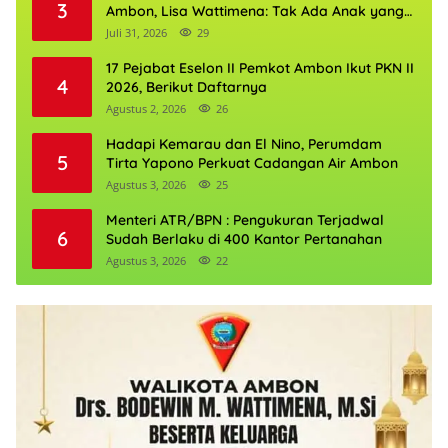
3
Ambon, Lisa Wattimena: Tak Ada Anak yang
Boleh Kehilangan Masa Depannya
Juli 31, 2026
29
17 Pejabat Eselon II Pemkot Ambon Ikut PKN II
4
2026, Berikut Daftarnya
Agustus 2, 2026
26
Hadapi Kemarau dan El Nino, Perumdam
5
Tirta Yapono Perkuat Cadangan Air Ambon
Agustus 3, 2026
25
Menteri ATR/BPN : Pengukuran Terjadwal
6
Sudah Berlaku di 400 Kantor Pertanahan
Agustus 3, 2026
22