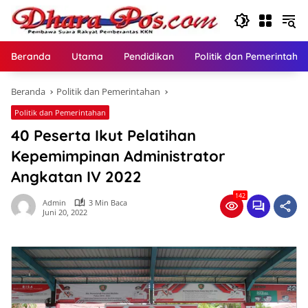
Langsung
ke
konten
Beranda
Utama
Pendidikan
Politik dan Pemerintaha
Beranda
Politik dan Pemerintahan
Politik dan Pemerintahan
40 Peserta Ikut Pelatihan
Kepemimpinan Administrator
Angkatan IV 2022
142
Admin
3 Min Baca
Juni 20, 2022