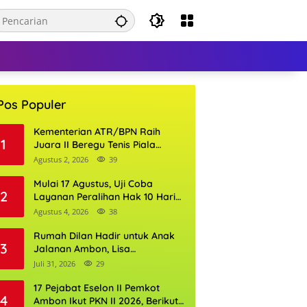
Pos Populer
Kementerian ATR/BPN Raih
1
Juara II Beregu Tenis Piala
Gubernur DKI Jakarta 2026
Agustus 2, 2026
39
Mulai 17 Agustus, Uji Coba
2
Layanan Peralihan Hak 10 Hari
di 15 Kantor Pertanahan
Agustus 4, 2026
38
Rumah Dilan Hadir untuk Anak
3
Jalanan Ambon, Lisa
Wattimena: Tak Ada Anak yang
Juli 31, 2026
29
Boleh Kehilangan Masa
Depannya
17 Pejabat Eselon II Pemkot
4
Ambon Ikut PKN II 2026, Berikut