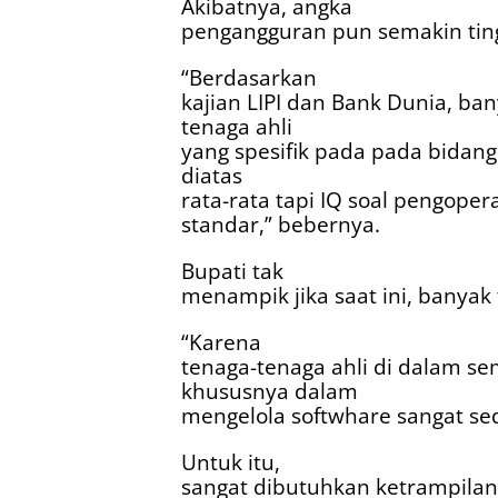
Akibatnya, angka
pengangguran pun semakin ting
“Berdasarkan
kajian LIPI dan Bank Dunia, b
tenaga ahli
yang spesifik pada pada bidan
diatas
rata-rata tapi IQ soal pengope
standar,” bebernya.
Bupati tak
menampik jika saat ini, banyak t
“Karena
tenaga-tenaga ahli di dalam s
khususnya dalam
mengelola softwhare sangat sedi
Untuk itu,
sangat dibutuhkan ketrampila