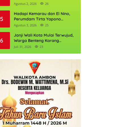
Daftarnya
Agustus 2, 2026
26
Hadapi Kemarau dan El Nino,
5
Perumdam Tirta Yapono
Perkuat Cadangan Air Ambon
Agustus 3, 2026
25
Janji Wali Kota Mulai Terwujud,
6
Warga Benteng Karang
Ditargetkan Nikmati Air Bersih
Juli 31, 2026
23
Pekan Kedua Agustus