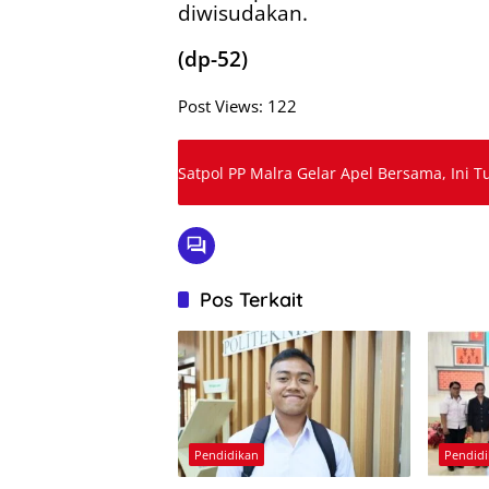
diwisudakan.
(dp-52)
Post Views:
122
Satpol PP Malra Gelar Apel Bersama, Ini 
Pos Terkait
Pendidikan
Pendid