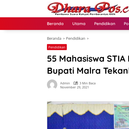
Langsung
ke
konten
Beranda
Utama
Pendidikan
Po
Beranda
Pendidikan
Pendidikan
55 Mahasiswa STIA 
Bupati Malra Tekan
Admin
3 Min Baca
November 29, 2021