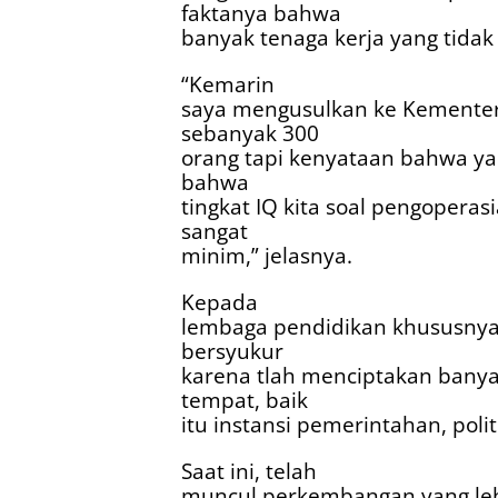
faktanya bahwa
banyak tenaga kerja yang tida
“Kemarin
saya mengusulkan ke Kementer
sebanyak 300
orang tapi kenyataan bahwa ya
bahwa
tingkat IQ kita soal pengoper
sangat
minim,” jelasnya.
Kepada
lembaga pendidikan khususnya
bersyukur
karena tlah menciptakan banyak
tempat, baik
itu instansi pemerintahan, pol
Saat ini, telah
muncul perkembangan yang lebih 