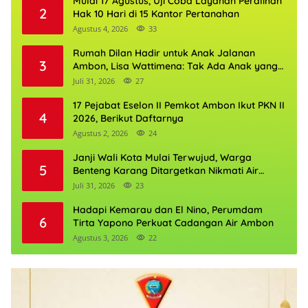
Mulai 17 Agustus, Uji Coba Layanan Peralihan
2
Hak 10 Hari di 15 Kantor Pertanahan
Agustus 4, 2026
33
Rumah Dilan Hadir untuk Anak Jalanan
3
Ambon, Lisa Wattimena: Tak Ada Anak yang
Boleh Kehilangan Masa Depannya
Juli 31, 2026
27
17 Pejabat Eselon II Pemkot Ambon Ikut PKN II
4
2026, Berikut Daftarnya
Agustus 2, 2026
24
Janji Wali Kota Mulai Terwujud, Warga
5
Benteng Karang Ditargetkan Nikmati Air
Bersih Pekan Kedua Agustus
Juli 31, 2026
23
Hadapi Kemarau dan El Nino, Perumdam
6
Tirta Yapono Perkuat Cadangan Air Ambon
Agustus 3, 2026
22