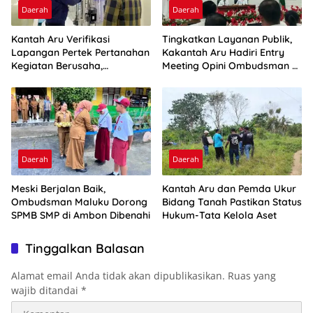
Daerah
Daerah
Kantah Aru Verifikasi
Tingkatkan Layanan Publik,
Lapangan Pertek Pertanahan
Kakantah Aru Hadiri Entry
Kegiatan Berusaha,
Meeting Opini Ombudsman RI
Optimalkan Ini
2026
Daerah
Daerah
Meski Berjalan Baik,
Kantah Aru dan Pemda Ukur
Ombudsman Maluku Dorong
Bidang Tanah Pastikan Status
SPMB SMP di Ambon Dibenahi
Hukum-Tata Kelola Aset
Tinggalkan Balasan
Alamat email Anda tidak akan dipublikasikan.
Ruas yang
wajib ditandai
*