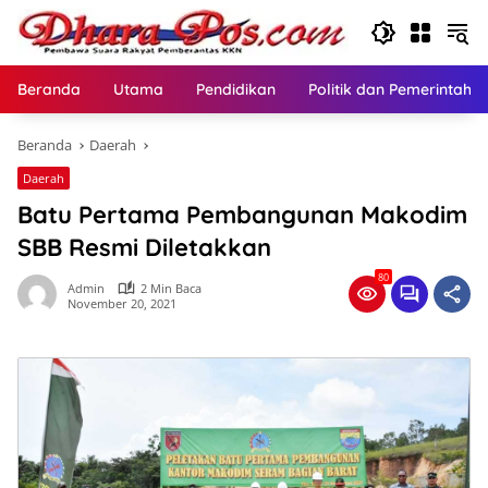
Langsung
ke
konten
Beranda
Utama
Pendidikan
Politik dan Pemerintaha
Beranda
Daerah
Daerah
Batu Pertama Pembangunan Makodim
SBB Resmi Diletakkan
80
Admin
2 Min Baca
November 20, 2021