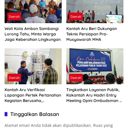
Daerah
Daerah
Wali Kota Ambon Sambangi
Kantah Aru Beri Dukungan
Lorong Tahu, Minta Warga
Teknis Persiapan Pra-
Jaga Kebersihan Lingkungan
Musyawarah MHA
Daerah
Daerah
Kantah Aru Verifikasi
Tingkatkan Layanan Publik,
Lapangan Pertek Pertanahan
Kakantah Aru Hadiri Entry
Kegiatan Berusaha,
Meeting Opini Ombudsman RI
Optimalkan Ini
2026
Tinggalkan Balasan
Alamat email Anda tidak akan dipublikasikan.
Ruas yang