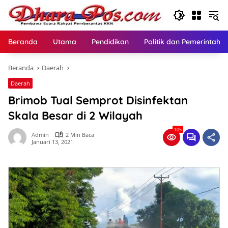
Langsung
ke
konten
Beranda
Utama
Pendidikan
Politik dan Pemerintaha
Beranda
Daerah
Daerah
Brimob Tual Semprot Disinfektan
Skala Besar di 2 Wilayah
105
Admin
2 Min Baca
Januari 13, 2021