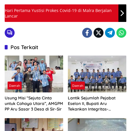
Hari Pertama Yustisi Prokes Covid-19 di Malra Berjalan
Lancar
Pos Terkait
Daerah
Daerah
Usung Misi “Sejuta Cinta
Lantik Sejumlah Pejabat
untuk Cahaya Utara”, AMGPM
Eselon II, Bupati Aru
PP Aru Sasar 3 Desa di Sir-Sir
Tekankan Integritas-
Percepatan Kinerja