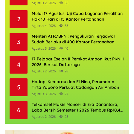
Agustus 2, 2026
56
Mulai 17 Agustus, Uji Coba Layanan Peralihan
2
Hak 10 Hari di 15 Kantor Pertanahan
Agustus 4, 2026
53
Menteri ATR/BPN : Pengukuran Terjadwal
3
Sudah Berlaku di 400 Kantor Pertanahan
Agustus 3, 2026
40
17 Pejabat Eselon II Pemkot Ambon Ikut PKN II
4
2026, Berikut Daftarnya
Agustus 2, 2026
28
Hadapi Kemarau dan El Nino, Perumdam
5
Tirta Yapono Perkuat Cadangan Air Ambon
Agustus 3, 2026
27
Telkomsel Makin Moncer di Era Danantara,
6
Laba Bersih Semester I 2026 Tembus Rp10,4
Triliun
Agustus 2, 2026
25