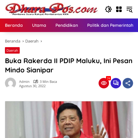
Langsung
ke
konten
Beranda
Utama
Pendidikan
Politik dan Pemerintaha
Beranda
Daerah
Daerah
Buka Rakerda II PDIP Maluku, Ini Pesan
Mindo Sianipar
74
Admin
3 Min Baca
Agustus 30, 2022