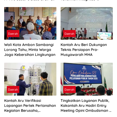
Percepatan Kinerja
Daerah
Daerah
Wali Kota Ambon Sambangi
Kantah Aru Beri Dukungan
Lorong Tahu, Minta Warga
Teknis Persiapan Pra-
Jaga Kebersihan Lingkungan
Musyawarah MHA
Daerah
Daerah
Kantah Aru Verifikasi
Tingkatkan Layanan Publik,
Lapangan Pertek Pertanahan
Kakantah Aru Hadiri Entry
Kegiatan Berusaha,
Meeting Opini Ombudsman RI
Optimalkan Ini
2026