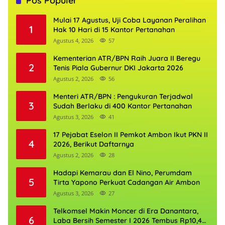
Pos Populer
Mulai 17 Agustus, Uji Coba Layanan Peralihan
1
Hak 10 Hari di 15 Kantor Pertanahan
Agustus 4, 2026
57
Kementerian ATR/BPN Raih Juara II Beregu
2
Tenis Piala Gubernur DKI Jakarta 2026
Agustus 2, 2026
56
Menteri ATR/BPN : Pengukuran Terjadwal
3
Sudah Berlaku di 400 Kantor Pertanahan
Agustus 3, 2026
41
17 Pejabat Eselon II Pemkot Ambon Ikut PKN II
4
2026, Berikut Daftarnya
Agustus 2, 2026
28
Hadapi Kemarau dan El Nino, Perumdam
5
Tirta Yapono Perkuat Cadangan Air Ambon
Agustus 3, 2026
27
Telkomsel Makin Moncer di Era Danantara,
6
Laba Bersih Semester I 2026 Tembus Rp10,4