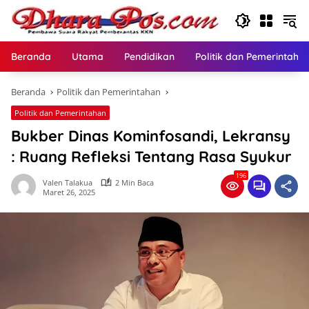
Langsung
ke
konten
Beranda
Utama
Pendidikan
Politik dan Pemerintaha
Beranda
Politik dan Pemerintahan
Politik dan Pemerintahan
Bukber Dinas Kominfosandi, Lekransy
: Ruang Refleksi Tentang Rasa Syukur
196
Valen Talakua
2 Min Baca
Maret 26, 2025