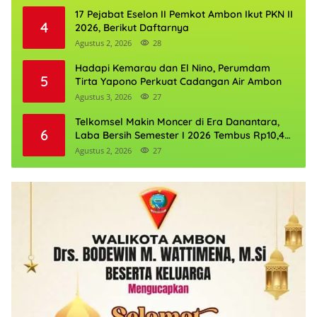
17 Pejabat Eselon II Pemkot Ambon Ikut PKN II
4
2026, Berikut Daftarnya
Agustus 2, 2026
28
Hadapi Kemarau dan El Nino, Perumdam
5
Tirta Yapono Perkuat Cadangan Air Ambon
Agustus 3, 2026
27
Telkomsel Makin Moncer di Era Danantara,
6
Laba Bersih Semester I 2026 Tembus Rp10,4
Triliun
Agustus 2, 2026
27