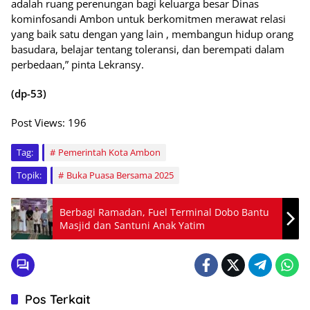
adalah ruang perenungan bagi keluarga besar Dinas
kominfosandi Ambon untuk berkomitmen merawat relasi
yang baik satu dengan yang lain , membangun hidup orang
basudara, belajar tentang toleransi, dan berempati dalam
perbedaan,” pinta Lekransy.
(dp-53)
Post Views:
196
Tag:
Pemerintah Kota Ambon
Topik:
Buka Puasa Bersama 2025
Berbagi Ramadan, Fuel Terminal Dobo Bantu
Masjid dan Santuni Anak Yatim
Pos Terkait