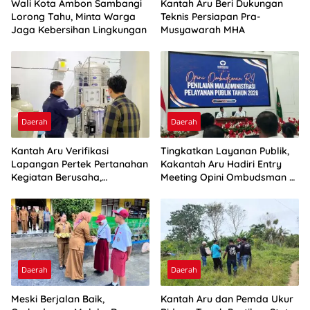
Wali Kota Ambon Sambangi
Kantah Aru Beri Dukungan
Lorong Tahu, Minta Warga
Teknis Persiapan Pra-
Jaga Kebersihan Lingkungan
Musyawarah MHA
Daerah
Daerah
Kantah Aru Verifikasi
Tingkatkan Layanan Publik,
Lapangan Pertek Pertanahan
Kakantah Aru Hadiri Entry
Kegiatan Berusaha,
Meeting Opini Ombudsman RI
Optimalkan Ini
2026
Daerah
Daerah
Meski Berjalan Baik,
Kantah Aru dan Pemda Ukur