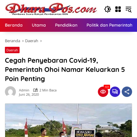
Langsung
ke
konten
Beranda
Utama
Pendidikan
Politik dan Pemerintaha
Beranda
Daerah
Daerah
Cegah Penyebaran Covid-19,
Pemerintah Ohoi Namar Keluarkan 5
Poin Penting
101
Admin
2 Min Baca
Juni 26, 2020