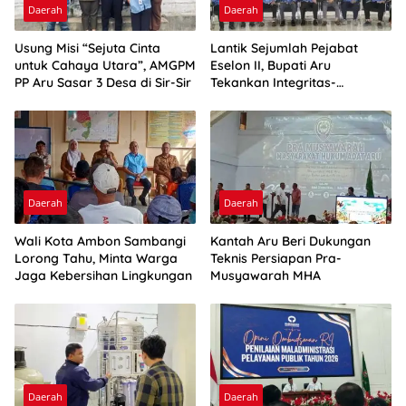
Daerah
Daerah
Usung Misi “Sejuta Cinta
Lantik Sejumlah Pejabat
untuk Cahaya Utara”, AMGPM
Eselon II, Bupati Aru
PP Aru Sasar 3 Desa di Sir-Sir
Tekankan Integritas-
Percepatan Kinerja
Daerah
Daerah
Wali Kota Ambon Sambangi
Kantah Aru Beri Dukungan
Lorong Tahu, Minta Warga
Teknis Persiapan Pra-
Jaga Kebersihan Lingkungan
Musyawarah MHA
Daerah
Daerah