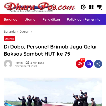
Langsung
ke
konten
Beranda
Utama
Pendidikan
Politik dan Pemerintaha
Beranda
Daerah
Daerah
Di Dobo, Personel Brimob Juga Gelar
Baksos Sambut HUT ke 75
117
Admin
2 Min Baca
November 9, 2020