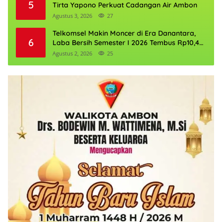
5
Tirta Yapono Perkuat Cadangan Air Ambon
Agustus 3, 2026
27
Telkomsel Makin Moncer di Era Danantara,
6
Laba Bersih Semester I 2026 Tembus Rp10,4
Triliun
Agustus 2, 2026
25