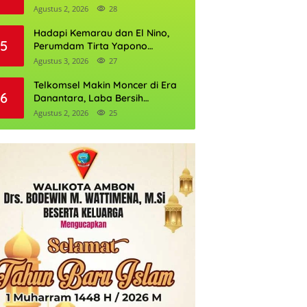
Daftarnya
Agustus 2, 2026
28
Hadapi Kemarau dan El Nino,
5
Perumdam Tirta Yapono
Perkuat Cadangan Air Ambon
Agustus 3, 2026
27
Telkomsel Makin Moncer di Era
6
Danantara, Laba Bersih
Semester I 2026 Tembus Rp10,4
Agustus 2, 2026
25
Triliun