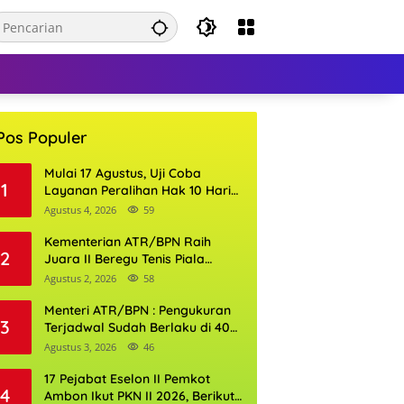
Pos Populer
Mulai 17 Agustus, Uji Coba
1
Layanan Peralihan Hak 10 Hari
di 15 Kantor Pertanahan
Agustus 4, 2026
59
Kementerian ATR/BPN Raih
2
Juara II Beregu Tenis Piala
Gubernur DKI Jakarta 2026
Agustus 2, 2026
58
Menteri ATR/BPN : Pengukuran
3
Terjadwal Sudah Berlaku di 400
Kantor Pertanahan
Agustus 3, 2026
46
17 Pejabat Eselon II Pemkot
4
Ambon Ikut PKN II 2026, Berikut