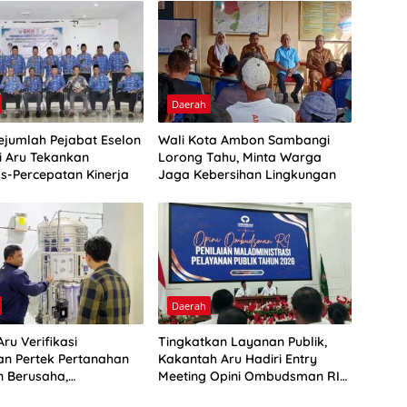
Daerah
Sejumlah Pejabat Eselon
Wali Kota Ambon Sambangi
ti Aru Tekankan
Lorong Tahu, Minta Warga
as-Percepatan Kinerja
Jaga Kebersihan Lingkungan
Daerah
ru Verifikasi
Tingkatkan Layanan Publik,
n Pertek Pertanahan
Kakantah Aru Hadiri Entry
n Berusaha,
Meeting Opini Ombudsman RI
kan Ini
2026