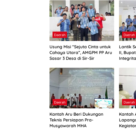
Daerah
Daerah
Usung Misi “Sejuta Cinta untuk
Lantik 
Cahaya Utara”, AMGPM PP Aru
II, Bupa
Sasar 3 Desa di Sir-Sir
Integrit
Daerah
Daerah
Kantah Aru Beri Dukungan
Kantah A
Teknis Persiapan Pra-
Lapanga
Musyawarah MHA
Kegiata
Optimal