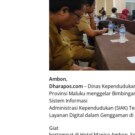
Ambon,
Dharapos.com
– Dinas Kependudukan 
Provinsi Maluku menggelar Bimbingan
Sistem Informasi
Administrasi Kependudukan (SIAK) Te
Layanan Digital dalam Genggaman di 
Giat
bertempat di Hotel Manise Ambon, Se