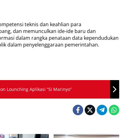
kompetensi teknis dan keahlian para
bang, dan memunculkan ide-ide baru dan
ormasi dalam rangka penataan data kependudukan
ublik dalam penyelenggaraan pemerintahan.
on Lounching Aplikasi “Si Marinyo”