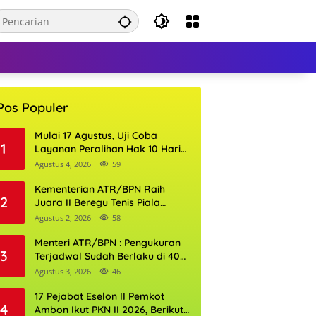
Pos Populer
Mulai 17 Agustus, Uji Coba
1
Layanan Peralihan Hak 10 Hari
di 15 Kantor Pertanahan
Agustus 4, 2026
59
Kementerian ATR/BPN Raih
2
Juara II Beregu Tenis Piala
Gubernur DKI Jakarta 2026
Agustus 2, 2026
58
Menteri ATR/BPN : Pengukuran
3
Terjadwal Sudah Berlaku di 400
Kantor Pertanahan
Agustus 3, 2026
46
17 Pejabat Eselon II Pemkot
4
Ambon Ikut PKN II 2026, Berikut