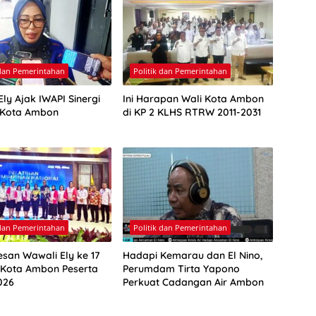
 dan Pemerintahan
Politik dan Pemerintahan
ly Ajak IWAPI Sinergi
Ini Harapan Wali Kota Ambon
 Kota Ambon
di KP 2 KLHS RTRW 2011-2031
 dan Pemerintahan
Politik dan Pemerintahan
esan Wawali Ely ke 17
Hadapi Kemarau dan El Nino,
 Kota Ambon Peserta
Perumdam Tirta Yapono
026
Perkuat Cadangan Air Ambon