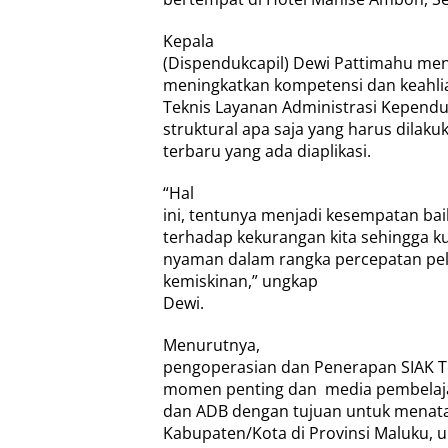
Kepala
(Dispendukcapil) Dewi Pattimahu men
meningkatkan kompetensi dan keahlia
Teknis Layanan Administrasi Kepend
struktural apa saja yang harus dilak
terbaru yang ada diaplikasi.
“Hal
ini, tentunya menjadi kesempatan ba
terhadap kekurangan kita sehingga k
nyaman dalam rangka percepatan p
kemiskinan,” ungkap
Dewi.
Menurutnya,
pengoperasian dan Penerapan SIAK Te
momen penting dan
media pembelaj
dan ADB dengan tujuan untuk menata
Kabupaten/Kota di Provinsi Maluku, 