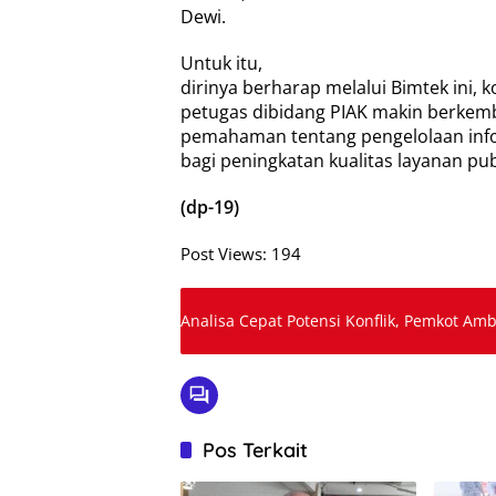
Dewi.
Untuk itu,
dirinya berharap melalui Bimtek ini, 
petugas dibidang PIAK makin berkem
pemahaman tentang pengelolaan inf
bagi peningkatan kualitas layanan p
(dp-19)
Post Views:
194
Analisa Cepat Potensi Konflik, Pemkot Amb
Pos Terkait