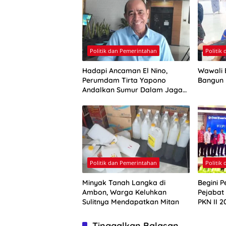
Politik dan Pemerintahan
Politik
Hadapi Ancaman El Nino,
Wawali E
Perumdam Tirta Yapono
Bangun
Andalkan Sumur Dalam Jaga
Pasokan Air Ambon
Politik dan Pemerintahan
Politik
Minyak Tanah Langka di
Begini P
Ambon, Warga Keluhkan
Pejabat
Sulitnya Mendapatkan Mitan
PKN II 2
Tinggalkan Balasan