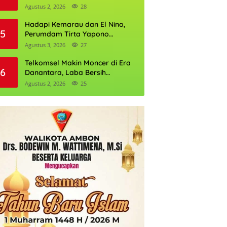
Daftarnya
Agustus 2, 2026
28
Hadapi Kemarau dan El Nino,
5
Perumdam Tirta Yapono
Perkuat Cadangan Air Ambon
Agustus 3, 2026
27
Telkomsel Makin Moncer di Era
6
Danantara, Laba Bersih
Semester I 2026 Tembus Rp10,4
Agustus 2, 2026
25
Triliun