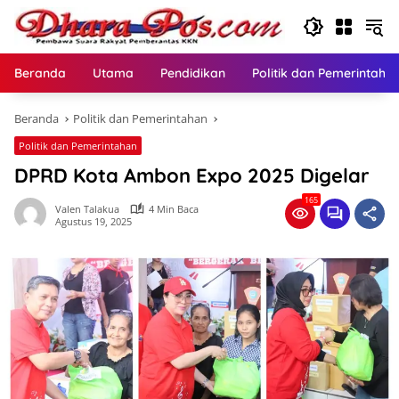
Langsung
ke
konten
Beranda
Utama
Pendidikan
Politik dan Pemerintaha
Beranda
Politik dan Pemerintahan
Politik dan Pemerintahan
DPRD Kota Ambon Expo 2025 Digelar
165
Valen Talakua
4 Min Baca
Agustus 19, 2025