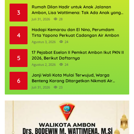
Rumah Dilan Hadir untuk Anak Jalanan
3
Ambon, Lisa Wattimena: Tak Ada Anak yang
Boleh Kehilangan Masa Depannya
Juli 31, 2026
28
Hadapi Kemarau dan El Nino, Perumdam
4
Tirta Yapono Perkuat Cadangan Air Ambon
Agustus 3, 2026
24
17 Pejabat Eselon II Pemkot Ambon Ikut PKN II
5
2026, Berikut Daftarnya
Agustus 2, 2026
24
Janji Wali Kota Mulai Terwujud, Warga
6
Benteng Karang Ditargetkan Nikmati Air
Bersih Pekan Kedua Agustus
Juli 31, 2026
23