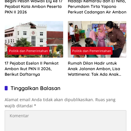
Begini Pesan Wawali Ely ke 17
Hadapi Kemarau dan El Nino,
Pejabat Kota Ambon Peserta
Perumdam Tirta Yapono
PKN II 2026
Perkuat Cadangan Air Ambon
Politik dan Pemerintahan
Politik dan Pemerintahan
17 Pejabat Eselon II Pemkot
Rumah Dilan Hadir untuk
Ambon Ikut PKN II 2026,
Anak Jalanan Ambon, Lisa
Berikut Daftarnya
Wattimena: Tak Ada Anak
yang Boleh Kehilangan Masa
Depannya
Tinggalkan Balasan
Alamat email Anda tidak akan dipublikasikan.
Ruas yang
wajib ditandai
*