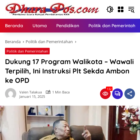
Langsung
ke
konten
Beranda
Utama
Pendidikan
Politik dan Pemerintaha
Beranda
Politik dan Pemerintahan
Politik dan Pemerintahan
Dukung 17 Program Walikota – Wawali
Terpilih, Ini Instruksi Plt Sekda Ambon
ke OPD
132
Valen Talakua
1 Min Baca
Januari 15, 2025