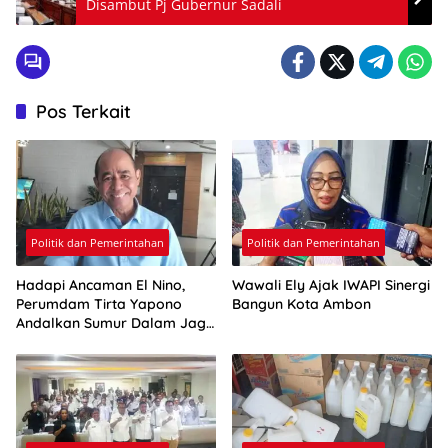
Disambut Pj Gubernur Sadali
Pos Terkait
Politik dan Pemerintahan
Politik dan Pemerintahan
Hadapi Ancaman El Nino,
Wawali Ely Ajak IWAPI Sinergi
Perumdam Tirta Yapono
Bangun Kota Ambon
Andalkan Sumur Dalam Jaga
Pasokan Air Ambon