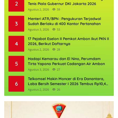
2
Tenis Piala Gubernur DKI Jakarta 2026
Agustus 2, 2026
59
Menteri ATR/BPN : Pengukuran Terjadwal
3
Sudah Berlaku di 400 Kantor Pertanahan
Agustus 3, 2026
53
17 Pejabat Eselon II Pemkot Ambon Ikut PKN II
4
2026, Berikut Daftarnya
Agustus 2, 2026
28
Hadapi Kemarau dan El Nino, Perumdam
5
Tirta Yapono Perkuat Cadangan Air Ambon
Agustus 3, 2026
27
Telkomsel Makin Moncer di Era Danantara,
6
Laba Bersih Semester I 2026 Tembus Rp10,4
Triliun
Agustus 2, 2026
26