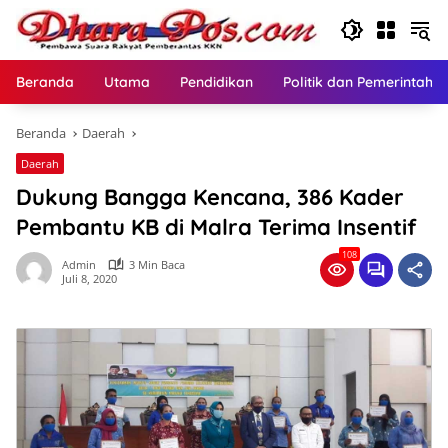
Langsung
ke
konten
Beranda
Utama
Pendidikan
Politik dan Pemerintaha
Beranda
Daerah
Daerah
Dukung Bangga Kencana, 386 Kader
Pembantu KB di Malra Terima Insentif
108
Admin
3 Min Baca
Juli 8, 2020