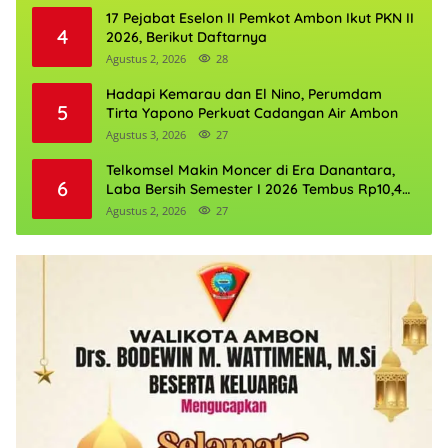
17 Pejabat Eselon II Pemkot Ambon Ikut PKN II
4
2026, Berikut Daftarnya
Agustus 2, 2026
28
Hadapi Kemarau dan El Nino, Perumdam
5
Tirta Yapono Perkuat Cadangan Air Ambon
Agustus 3, 2026
27
Telkomsel Makin Moncer di Era Danantara,
6
Laba Bersih Semester I 2026 Tembus Rp10,4
Triliun
Agustus 2, 2026
27