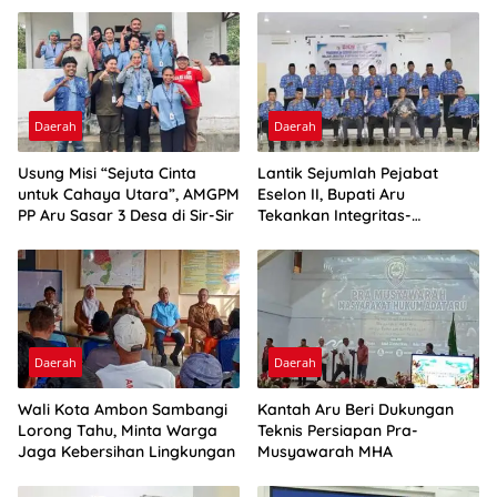
Daerah
Daerah
Usung Misi “Sejuta Cinta
Lantik Sejumlah Pejabat
untuk Cahaya Utara”, AMGPM
Eselon II, Bupati Aru
PP Aru Sasar 3 Desa di Sir-Sir
Tekankan Integritas-
Percepatan Kinerja
Daerah
Daerah
Wali Kota Ambon Sambangi
Kantah Aru Beri Dukungan
Lorong Tahu, Minta Warga
Teknis Persiapan Pra-
Jaga Kebersihan Lingkungan
Musyawarah MHA