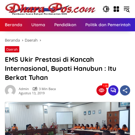
Langsung
ke
konten
Beranda
Utama
Pendidikan
Politik dan Pemerintaha
Beranda
Daerah
Daerah
EMS Ukir Prestasi di Kancah
Internasional, Bupati Hanubun : Itu
Berkat Tuhan
138
Admin
3 Min Baca
Agustus 13, 2019