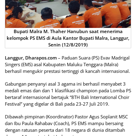
Bupati Malra M. Thaher Hanubun saat menerima
kelompok PS EMS di Aula Kantor Bupati Malra, Langgur,
Senin (12/8/2019)
Langgur, Dharapos.com
– Paduan Suara (PS) Evav Madrigal
Singers (EMS) asal Kabupaten Maluku Tenggara (Malra)
berhasil mengukir prestasi tertinggi di kancah internasional.
Gabungan penyanyi asal 3 agama ini berhasil menyabet 3
medali emas dan dan 1 klasifikasi champion pada Lomba PS
bertaraf internasional bertajuk “8TH Bali International Choir
Festival” yang digelar di Bali pada 23-27 Juli 2019.
Dibawah pimpinan (Koordinator) Pastor Agus Soplanit MSC
dan Ibu Paula Rahabav (Coach), PS EMS mampu bersaing
dengan ratusan peserta dari 18 negara di dunia ditambah