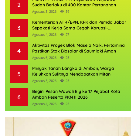
2
Sudah Berlaku di 400 Kantor Pertanahan
Agustus 3, 2026
59
Kementerian ATR/BPN, KPK dan Pemda Jabar
3
Sepakati Kerja Sama Cegah Korupsi-
Penguatan Ekonomi
Agustus 4, 2026
27
Aktivitas Proyek Blok Masela Naik, Pertamina
4
Pastikan Stok Biosolar di Saumlaki Aman
Agustus 6, 2026
25
Minyak Tanah Langka di Ambon, Warga
5
Keluhkan Sulitnya Mendapatkan Mitan
Agustus 5, 2026
25
Begini Pesan Wawali Ely ke 17 Pejabat Kota
6
Ambon Peserta PKN II 2026
Agustus 4, 2026
25