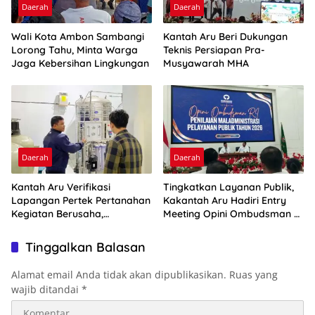
Daerah
Daerah
Wali Kota Ambon Sambangi
Kantah Aru Beri Dukungan
Lorong Tahu, Minta Warga
Teknis Persiapan Pra-
Jaga Kebersihan Lingkungan
Musyawarah MHA
Daerah
Daerah
Kantah Aru Verifikasi
Tingkatkan Layanan Publik,
Lapangan Pertek Pertanahan
Kakantah Aru Hadiri Entry
Kegiatan Berusaha,
Meeting Opini Ombudsman RI
Optimalkan Ini
2026
Tinggalkan Balasan
Alamat email Anda tidak akan dipublikasikan.
Ruas yang
wajib ditandai
*