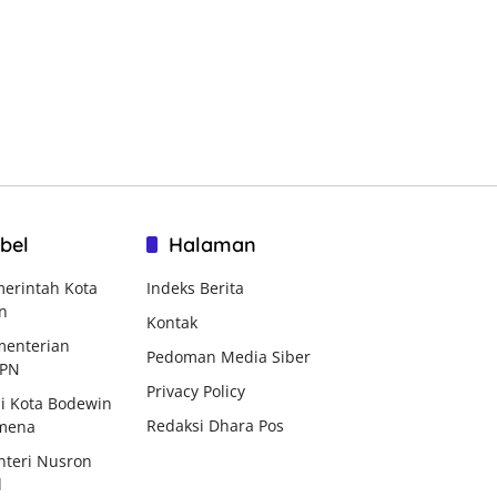
bel
Halaman
erintah Kota
Indeks Berita
n
Kontak
enterian
Pedoman Media Siber
BPN
Privacy Policy
i Kota Bodewin
Redaksi Dhara Pos
mena
teri Nusron
d