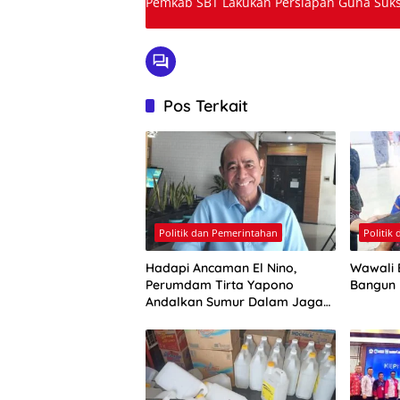
Pemkab SBT Lakukan Persiapan Guna Suks
Pos Terkait
Politik dan Pemerintahan
Politik
Hadapi Ancaman El Nino,
Wawali E
Perumdam Tirta Yapono
Bangun
Andalkan Sumur Dalam Jaga
Pasokan Air Ambon