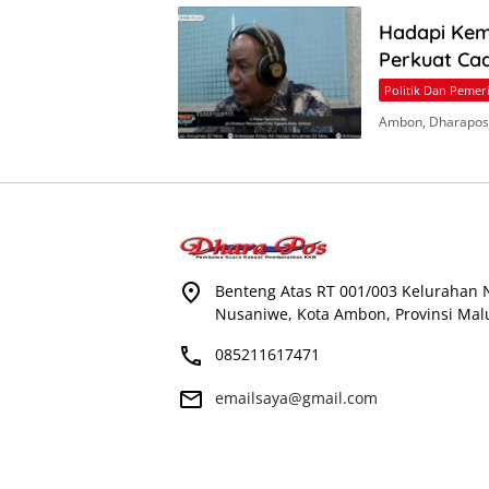
Hadapi Kem
Perkuat Ca
Politik Dan Pemer
Ambon, Dharapos
Benteng Atas RT 001/003 Kelurahan
Nusaniwe, Kota Ambon, Provinsi Mal
085211617471
emailsaya@gmail.com