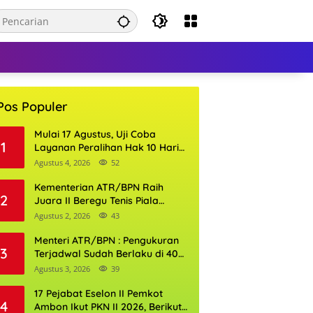
Pos Populer
Mulai 17 Agustus, Uji Coba
1
Layanan Peralihan Hak 10 Hari
di 15 Kantor Pertanahan
Agustus 4, 2026
52
Kementerian ATR/BPN Raih
2
Juara II Beregu Tenis Piala
Gubernur DKI Jakarta 2026
Agustus 2, 2026
43
Menteri ATR/BPN : Pengukuran
3
Terjadwal Sudah Berlaku di 400
Kantor Pertanahan
Agustus 3, 2026
39
17 Pejabat Eselon II Pemkot
4
Ambon Ikut PKN II 2026, Berikut