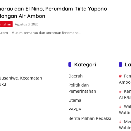
arau dan El Nino, Perumdam Tirta Yapono
dangan Air Ambon
intahan
Agustus 3, 2026
.com – Musim kemarau dan ancaman fenomena…
Kategori
La
Daerah
Pem
 Nusaniwe, Kecamatan
Ambo
uku
Politik dan
Pemerintahan
Kem
ATR/
Utama
Wal
PAPUA
Watti
Berita Pilihan Redaksi
Men
Wahi