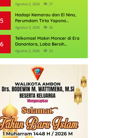
Daftarnya
Agustus 2, 2026
27
Hadapi Kemarau dan El Nino,
5
Perumdam Tirta Yapono
Perkuat Cadangan Air Ambon
Agustus 3, 2026
26
Telkomsel Makin Moncer di Era
6
Danantara, Laba Bersih
Semester I 2026 Tembus Rp10,4
Agustus 2, 2026
23
Triliun