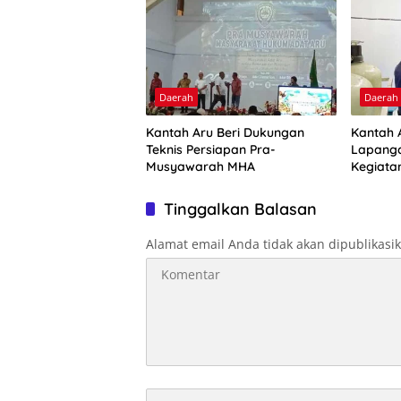
Daerah
Daerah
Kantah Aru Beri Dukungan
Kantah A
Teknis Persiapan Pra-
Lapanga
Musyawarah MHA
Kegiata
Optimal
Tinggalkan Balasan
Alamat email Anda tidak akan dipublikasi