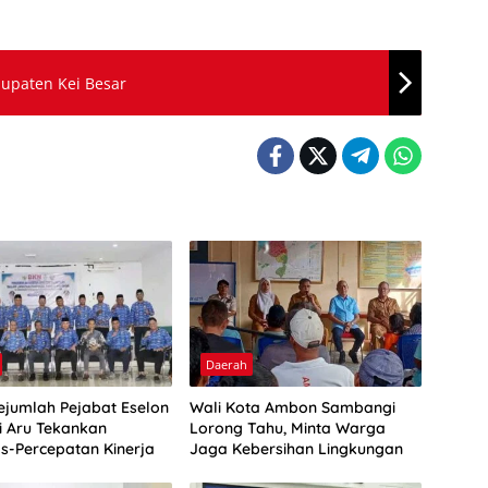
upaten Kei Besar
Daerah
Sejumlah Pejabat Eselon
Wali Kota Ambon Sambangi
ti Aru Tekankan
Lorong Tahu, Minta Warga
as-Percepatan Kinerja
Jaga Kebersihan Lingkungan