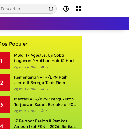
Pos Populer
Mulai 17 Agustus, Uji Coba
1
Layanan Peralihan Hak 10 Hari
di 15 Kantor Pertanahan
Agustus 4, 2026
59
Kementerian ATR/BPN Raih
2
Juara II Beregu Tenis Piala
Gubernur DKI Jakarta 2026
Agustus 2, 2026
59
Menteri ATR/BPN : Pengukuran
3
Terjadwal Sudah Berlaku di 400
Kantor Pertanahan
Agustus 3, 2026
46
17 Pejabat Eselon II Pemkot
4
Ambon Ikut PKN II 2026, Berikut