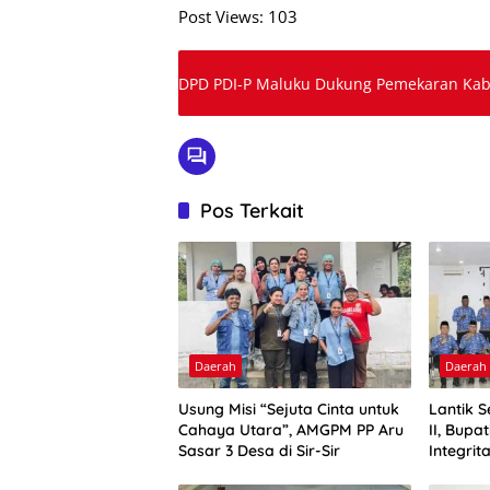
Post Views:
103
DPD PDI-P Maluku Dukung Pemekaran Kab
Pos Terkait
Daerah
Daerah
Usung Misi “Sejuta Cinta untuk
Lantik 
Cahaya Utara”, AMGPM PP Aru
II, Bupa
Sasar 3 Desa di Sir-Sir
Integrit