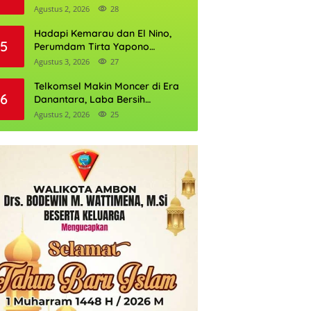
Daftarnya
Agustus 2, 2026
28
Hadapi Kemarau dan El Nino,
5
Perumdam Tirta Yapono
Perkuat Cadangan Air Ambon
Agustus 3, 2026
27
Telkomsel Makin Moncer di Era
6
Danantara, Laba Bersih
Semester I 2026 Tembus Rp10,4
Agustus 2, 2026
25
Triliun