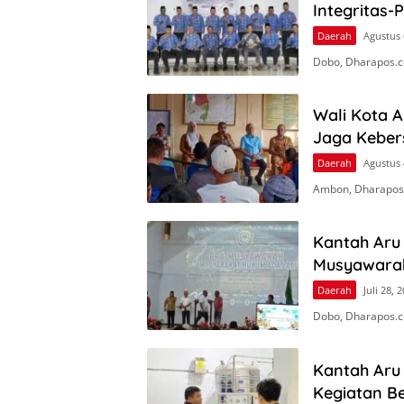
Integritas-
Daerah
Agustus 
Dobo, Dharapos.co
Wali Kota 
Jaga Keber
Daerah
Agustus 
Ambon, Dharapos
Kantah Aru 
Musyawara
Daerah
Juli 28, 
Dobo, Dharapos.c
Kantah Aru
Kegiatan Be