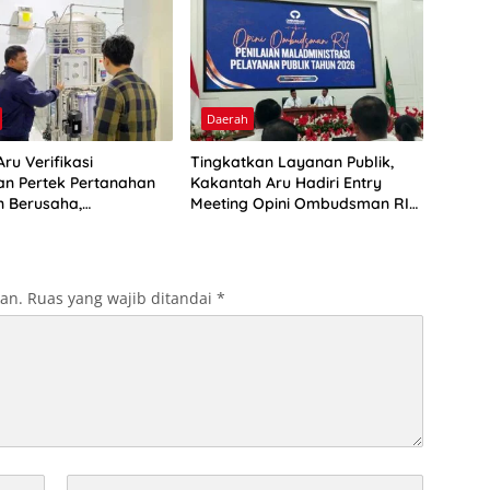
Daerah
ru Verifikasi
Tingkatkan Layanan Publik,
n Pertek Pertanahan
Kakantah Aru Hadiri Entry
n Berusaha,
Meeting Opini Ombudsman RI
kan Ini
2026
kan.
Ruas yang wajib ditandai
*