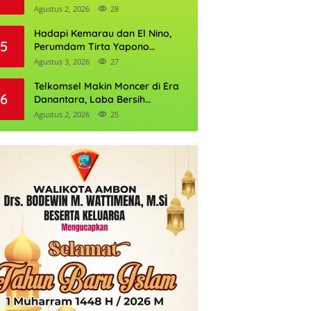
Daftarnya
Agustus 2, 2026
28
Hadapi Kemarau dan El Nino,
5
Perumdam Tirta Yapono
Perkuat Cadangan Air Ambon
Agustus 3, 2026
27
Telkomsel Makin Moncer di Era
6
Danantara, Laba Bersih
Semester I 2026 Tembus Rp10,4
Agustus 2, 2026
25
Triliun