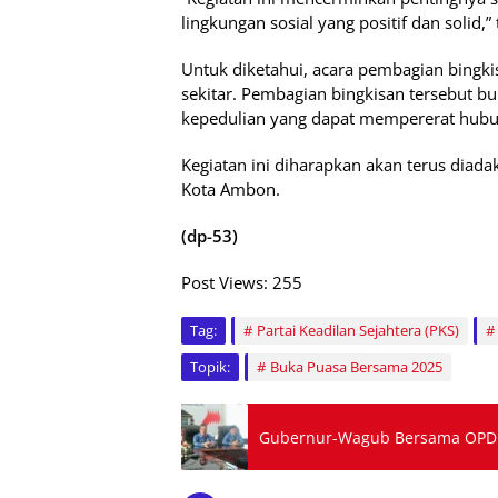
lingkungan sosial yang positif dan solid,”
Untuk diketahui, acara pembagian bingki
sekitar. Pembagian bingkisan tersebut b
kepedulian yang dapat mempererat hubun
Kegiatan ini diharapkan akan terus diada
Kota Ambon.
(dp-53)
Post Views:
255
Tag:
Partai Keadilan Sejahtera (PKS)
Topik:
Buka Puasa Bersama 2025
Gubernur-Wagub Bersama OPD R