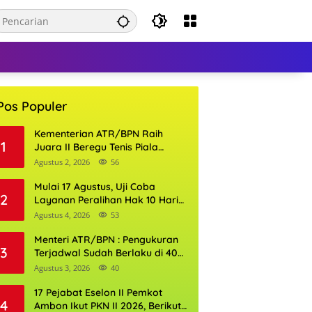
Pos Populer
Kementerian ATR/BPN Raih
1
Juara II Beregu Tenis Piala
Gubernur DKI Jakarta 2026
Agustus 2, 2026
56
Mulai 17 Agustus, Uji Coba
2
Layanan Peralihan Hak 10 Hari
di 15 Kantor Pertanahan
Agustus 4, 2026
53
Menteri ATR/BPN : Pengukuran
3
Terjadwal Sudah Berlaku di 400
Kantor Pertanahan
Agustus 3, 2026
40
17 Pejabat Eselon II Pemkot
4
Ambon Ikut PKN II 2026, Berikut