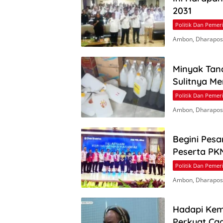
2031
Politik Dan Pemer
Ambon, Dharapos
Minyak Tan
Sulitnya M
Politik Dan Pemer
Ambon, Dharapos.
Begini Pesa
Peserta PKN
Politik Dan Pemer
Ambon, Dharapos.
Hadapi Kem
Perkuat Ca