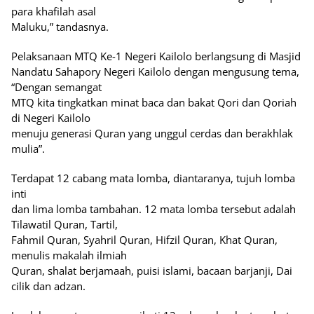
para khafilah asal
Maluku,” tandasnya.
Pelaksanaan MTQ Ke-1 Negeri Kailolo berlangsung di Masjid
Nandatu Sahapory Negeri Kailolo dengan mengusung tema,
“Dengan semangat
MTQ kita tingkatkan minat baca dan bakat Qori dan Qoriah
di Negeri Kailolo
menuju generasi Quran yang unggul cerdas dan berakhlak
mulia”.
Terdapat 12 cabang mata lomba, diantaranya, tujuh lomba
inti
dan lima lomba tambahan. 12 mata lomba tersebut adalah
Tilawatil Quran, Tartil,
Fahmil Quran, Syahril Quran, Hifzil Quran, Khat Quran,
menulis makalah ilmiah
Quran, shalat berjamaah, puisi islami, bacaan barjanji, Dai
cilik dan adzan.