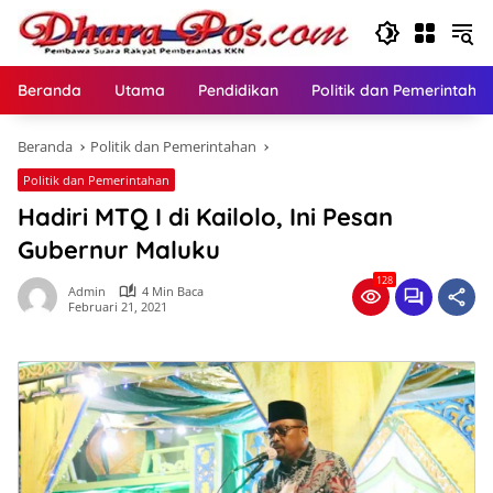
Langsung
ke
konten
Beranda
Utama
Pendidikan
Politik dan Pemerintaha
Beranda
Politik dan Pemerintahan
Politik dan Pemerintahan
Hadiri MTQ I di Kailolo, Ini Pesan
Gubernur Maluku
128
Admin
4 Min Baca
Februari 21, 2021