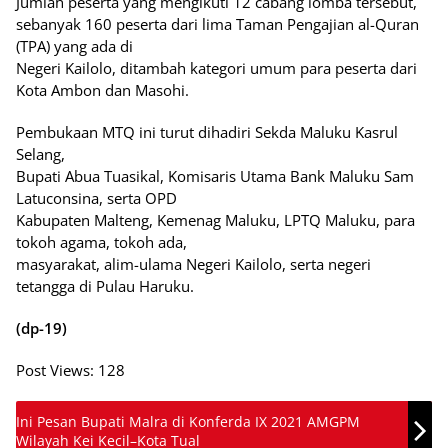
Jumlah peserta yang mengikuti 12 cabang lomba tersebut,
sebanyak 160 peserta dari lima Taman Pengajian al-Quran
(TPA) yang ada di
Negeri Kailolo, ditambah kategori umum para peserta dari
Kota Ambon dan Masohi.
Pembukaan MTQ ini turut dihadiri Sekda Maluku Kasrul
Selang,
Bupati Abua Tuasikal, Komisaris Utama Bank Maluku Sam
Latuconsina, serta OPD
Kabupaten Malteng, Kemenag Maluku, LPTQ Maluku, para
tokoh agama, tokoh ada,
masyarakat, alim-ulama Negeri Kailolo, serta negeri
tetangga di Pulau Haruku.
(dp-19)
Post Views:
128
Ini Pesan Bupati Malra di Konferda IX 2021 AMGPM
Wilayah Kei Kecil–Kota Tual