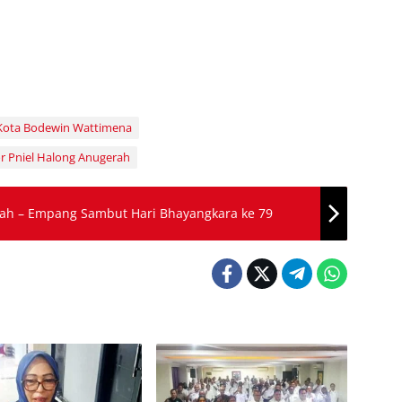
 Kota Bodewin Wattimena
r Pniel Halong Anugerah
dah – Empang Sambut Hari Bhayangkara ke 79