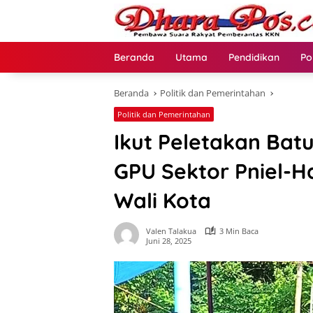
Langsung
ke
konten
Beranda
Utama
Pendidikan
Po
Beranda
Politik dan Pemerintahan
Politik dan Pemerintahan
Ikut Peletakan Ba
GPU Sektor Pniel-H
Wali Kota
Valen Talakua
3 Min Baca
Juni 28, 2025