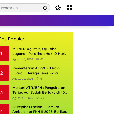
Pos Populer
Mulai 17 Agustus, Uji Coba
1
Layanan Peralihan Hak 10 Hari
di 15 Kantor Pertanahan
Agustus 4, 2026
61
Kementerian ATR/BPN Raih
2
Juara II Beregu Tenis Piala
Gubernur DKI Jakarta 2026
Agustus 2, 2026
61
Menteri ATR/BPN : Pengukuran
3
Terjadwal Sudah Berlaku di 400
Kantor Pertanahan
Agustus 3, 2026
53
17 Pejabat Eselon II Pemkot
4
Ambon Ikut PKN II 2026, Berikut