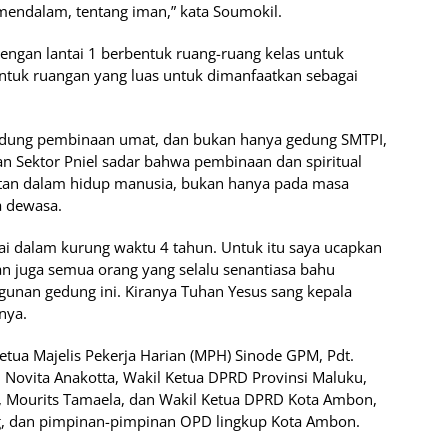
mendalam, tentang iman,” kata Soumokil.
 dengan lantai 1 berbentuk ruang-ruang kelas untuk
entuk ruangan yang luas untuk dimanfaatkan sebagai
ung pembinaan umat, dan bukan hanya gedung SMTPI,
n Sektor Pniel sadar bahwa pembinaan dan spiritual
utan dalam hidup manusia, bukan hanya pada masa
a dewasa.
ai dalam kurung waktu 4 tahun. Untuk itu saya ucapkan
an juga semua orang yang selalu senantiasa bahu
an gedung ini. Kiranya Tuhan Yesus sang kepala
nya.
 Ketua Majelis Pekerja Harian (MPH) Sinode GPM, Pdt.
, Novita Anakotta, Wakil Ketua DPRD Provinsi Maluku,
, Mourits Tamaela, dan Wakil Ketua DPRD Kota Ambon,
g, dan pimpinan-pimpinan OPD lingkup Kota Ambon.