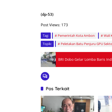
(dp-53)
Post Views:
173
Tag:
Pemerintah Kota Ambon
Wali
Topik:
Peletakan Batu Penjuru GPU Sekto
BRI Dobo Gelar Lomba Baris In
Pos Terkait