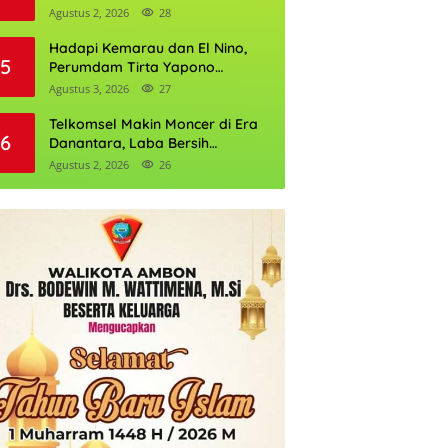
Daftarnya
Agustus 2, 2026
28
Hadapi Kemarau dan El Nino,
5
Perumdam Tirta Yapono
Perkuat Cadangan Air Ambon
Agustus 3, 2026
27
Telkomsel Makin Moncer di Era
6
Danantara, Laba Bersih
Semester I 2026 Tembus Rp10,4
Agustus 2, 2026
26
Triliun