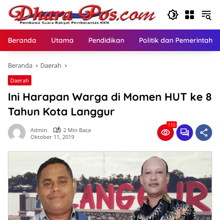
Langsung
ke
konten
Beranda
Utama
Pendidikan
Politik dan Pemerintaha
Beranda
Daerah
Daerah
Ini Harapan Warga di Momen HUT ke 8
Tahun Kota Langgur
110
Admin
2 Min Baca
Oktober 11, 2019