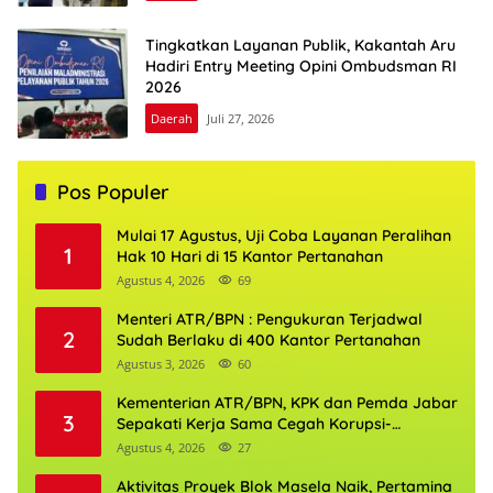
Tingkatkan Layanan Publik, Kakantah Aru
Hadiri Entry Meeting Opini Ombudsman RI
2026
Daerah
Juli 27, 2026
Pos Populer
Mulai 17 Agustus, Uji Coba Layanan Peralihan
1
Hak 10 Hari di 15 Kantor Pertanahan
Agustus 4, 2026
69
Menteri ATR/BPN : Pengukuran Terjadwal
2
Sudah Berlaku di 400 Kantor Pertanahan
Agustus 3, 2026
60
Kementerian ATR/BPN, KPK dan Pemda Jabar
3
Sepakati Kerja Sama Cegah Korupsi-
Penguatan Ekonomi
Agustus 4, 2026
27
Aktivitas Proyek Blok Masela Naik, Pertamina