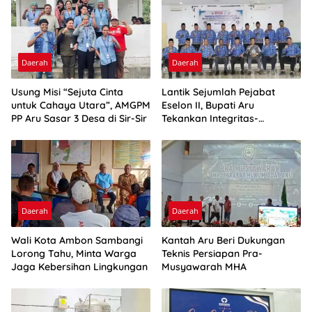
Daerah
Daerah
Usung Misi “Sejuta Cinta
Lantik Sejumlah Pejabat
untuk Cahaya Utara”, AMGPM
Eselon II, Bupati Aru
PP Aru Sasar 3 Desa di Sir-Sir
Tekankan Integritas-
Percepatan Kinerja
Daerah
Daerah
Wali Kota Ambon Sambangi
Kantah Aru Beri Dukungan
Lorong Tahu, Minta Warga
Teknis Persiapan Pra-
Jaga Kebersihan Lingkungan
Musyawarah MHA