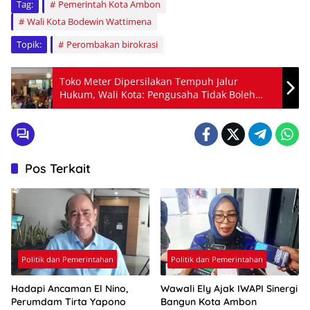
Tag:
Pemerintah Kota Ambon
Wali Kota Bodewin Wattimena
Topik:
Perombakan birokrasi
Toko Meter Dipersilakan Tempuh Jalur
Hukum, Wali Kota: Pengusaha Tidak Boleh
Dirugikan
Pos Terkait
Politik dan Pemerintahan
Politik dan Pemerintahan
Hadapi Ancaman El Nino,
Wawali Ely Ajak IWAPI Sinergi
Perumdam Tirta Yapono
Bangun Kota Ambon