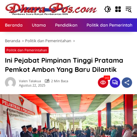
Langsung
ke
konten
Beranda
Utama
Pendidikan
Politik dan Pemerintaha
Beranda
Politik dan Pemerintahan
Politik dan Pemerintahan
Ini Pejabat Pimpinan Tinggi Pratama
Pemkot Ambon Yang Baru Dilantik
543
Valen Talakua
2 Min Baca
Agustus 22, 2025