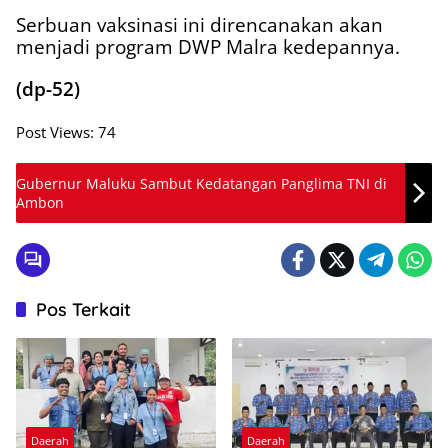
Serbuan vaksinasi ini direncanakan akan
menjadi program DWP Malra kedepannya.
(dp-52)
Post Views:
74
Gubernur Maluku Sambut Kedatangan Panglima TNI di
Ambon
Pos Terkait
Daerah
Daerah