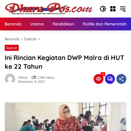
Langsung
ke
konten
Beranda
Utama
Pendidikan
Politik dan Pemerintaha
Beranda
Daerah
Daerah
Ini Rincian Kegiatan DWP Malra di HUT
ke 22 Tahun
74
Admin
2 Min Baca
Desember 8, 2021