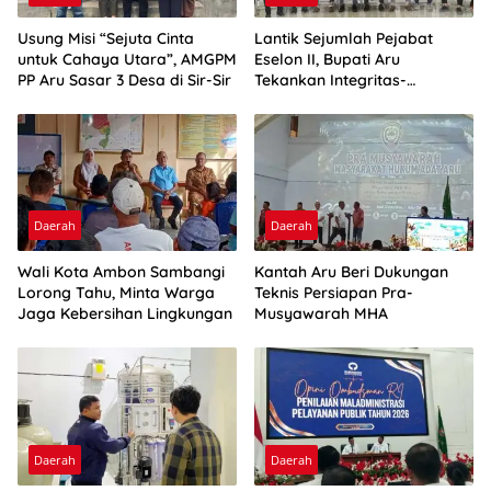
Usung Misi “Sejuta Cinta
Lantik Sejumlah Pejabat
untuk Cahaya Utara”, AMGPM
Eselon II, Bupati Aru
PP Aru Sasar 3 Desa di Sir-Sir
Tekankan Integritas-
Percepatan Kinerja
Daerah
Daerah
Wali Kota Ambon Sambangi
Kantah Aru Beri Dukungan
Lorong Tahu, Minta Warga
Teknis Persiapan Pra-
Jaga Kebersihan Lingkungan
Musyawarah MHA
Daerah
Daerah