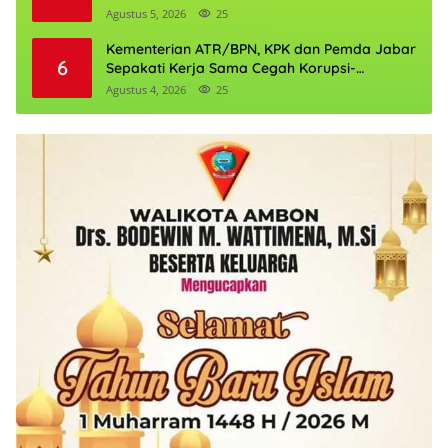
Agustus 5, 2026
25
Kementerian ATR/BPN, KPK dan Pemda Jabar
6
Sepakati Kerja Sama Cegah Korupsi-
Penguatan Ekonomi
Agustus 4, 2026
25