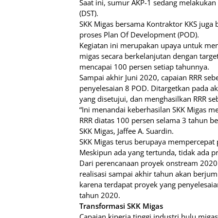
Saat ini, sumur AKP-1 sedang melakukan
(DST).
SKK Migas bersama Kontraktor KKS juga 
proses Plan Of Development (POD).
Kegiatan ini merupakan upaya untuk m
migas secara berkelanjutan dengan targe
mencapai 100 persen setiap tahunnya.
Sampai akhir Juni 2020, capaian RRR sebe
penyelesaian 8 POD. Ditargetkan pada ak
yang disetujui, dan menghasilkan RRR se
“Ini menandai keberhasilan SKK Migas 
RRR diatas 100 persen selama 3 tahun be
SKK Migas, Jaffee A. Suardin.
SKK Migas terus berupaya mempercepat 
Meskipun ada yang tertunda, tidak ada p
Dari perencanaan proyek onstream 2020
realisasi sampai akhir tahun akan berju
karena terdapat proyek yang penyelesaia
tahun 2020.
Transformasi SKK Migas
Capaian kinerja tinggi industri hulu migas