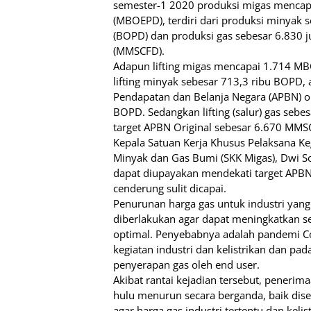
semester-1 2020 produksi migas mencapai
(MBOEPD), terdiri dari produksi minyak s
(BOPD) dan produksi gas sebesar 6.830 ju
(MMSCFD).
Adapun lifting migas mencapai 1.714 MB
lifting minyak sebesar 713,3 ribu BOPD, 
Pendapatan dan Belanja Negara (APBN) or
BOPD. Sedangkan lifting (salur) gas seb
target APBN Original sebesar 6.670 MMSC
Kepala Satuan Kerja Khusus Pelaksana K
Minyak dan Gas Bumi (SKK Migas), Dwi So
dapat diupayakan mendekati target APBN o
cenderung sulit dicapai.
Penurunan harga gas untuk industri yang 
diberlakukan agar dapat meningkatkan 
optimal. Penyebabnya adalah pandemi 
kegiatan industri dan kelistrikan dan 
penyerapan gas oleh end user.
Akibat rantai kejadian tersebut, penerim
hulu menurun secara berganda, baik di
agar harga gas industri tertentu dan kel