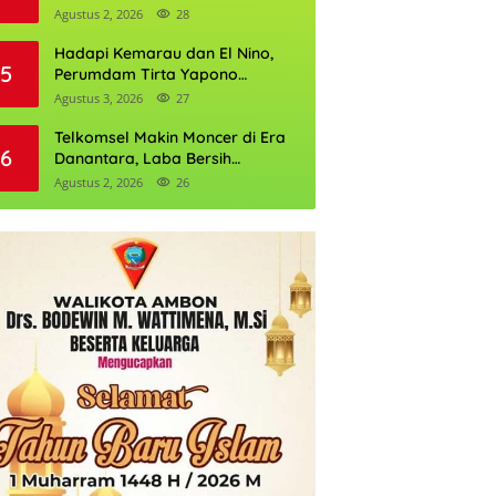
Daftarnya
Agustus 2, 2026
28
Hadapi Kemarau dan El Nino,
5
Perumdam Tirta Yapono
Perkuat Cadangan Air Ambon
Agustus 3, 2026
27
Telkomsel Makin Moncer di Era
6
Danantara, Laba Bersih
Semester I 2026 Tembus Rp10,4
Agustus 2, 2026
26
Triliun