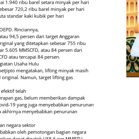
 1.940 ribu barel setara minyak per hari
ebesar 720,2 ribu barel minyak per hari
ta standar kaki kubik per hari
OEPD. Rinciannya,
atau 94,5 persen dari target Anggaran
iginal yang ditetapkan sebesar 755 ribu
esar 5.605 MMSCFD, atau 84 persen dari
FD atau tercapai 84 persen.
egiatan Usaha Hulu
etjipto mengatakan, lifting minyak masih
riginal. Namun, target lifting gas
efektif telah
serapan gas, belum memberikan dampak
Covid-19 yang juga menyebabkan penurunan
pada akhirnya menyebabkan penurunan
aan negara sektor
sebabkan oleh pemotongan bagian negara
istrikan dapat dipatok US$ 6 per MMBTU,