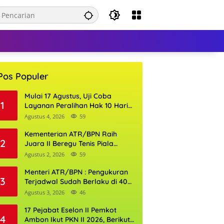
Pos Populer
Mulai 17 Agustus, Uji Coba
1
Layanan Peralihan Hak 10 Hari
di 15 Kantor Pertanahan
Agustus 4, 2026
59
Kementerian ATR/BPN Raih
2
Juara II Beregu Tenis Piala
Gubernur DKI Jakarta 2026
Agustus 2, 2026
59
Menteri ATR/BPN : Pengukuran
3
Terjadwal Sudah Berlaku di 400
Kantor Pertanahan
Agustus 3, 2026
46
17 Pejabat Eselon II Pemkot
4
Ambon Ikut PKN II 2026, Berikut