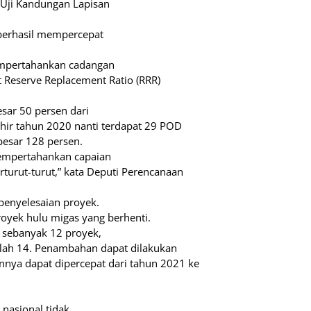
 Uji Kandungan Lapisan
berhasil mempercepat
empertahankan cadangan
t Reserve Replacement Ratio (RRR)
sar 50 persen dari
hir tahun 2020 nanti terdapat 29 POD
besar 128 persen.
mempertahankan capaian
rturut-turut,” kata Deputi Perencanaan
penyelesaian proyek.
royek hulu migas yang berhenti.
 sebanyak 12 proyek,
mlah 14. Penambahan dapat dilakukan
nnya dapat dipercepat dari tahun 2021 ke
 nasional tidak