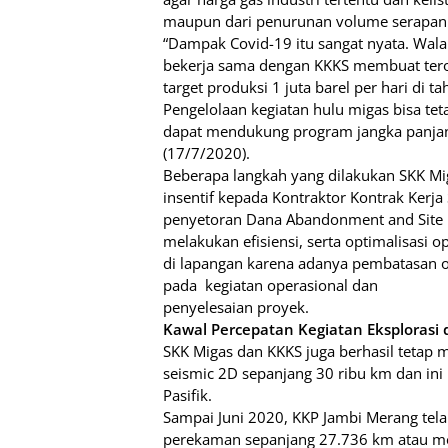
maupun dari penurunan volume serapan 
“Dampak Covid-19 itu sangat nyata. Wala
bekerja sama dengan KKKS membuat ter
target produksi 1 juta barel per hari di
Pengelolaan kegiatan hulu migas bisa teta
dapat mendukung program jangka panjang,
(17/7/2020).
Beberapa langkah yang dilakukan SKK M
insentif kepada Kontraktor Kontrak Kerj
penyetoran Dana Abandonment and Site R
melakukan efisiensi, serta optimalisasi
di lapangan karena adanya pembatasan o
pada
kegiatan operasional dan
penyelesaian proyek.
Kawal Percepatan Kegiatan Eksplorasi d
SKK Migas dan KKKS juga berhasil tetap m
seismic 2D sepanjang 30 ribu km dan ini
Pasifik.
Sampai Juni 2020, KKP Jambi Merang tel
perekaman sepanjang 27.736 km atau me