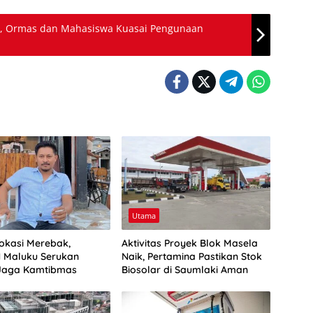
is, Ormas dan Mahasiswa Kuasai Pengunaan
Utama
vokasi Merebak,
Aktivitas Proyek Blok Masela
 Maluku Serukan
Naik, Pertamina Pastikan Stok
Jaga Kamtibmas
Biosolar di Saumlaki Aman