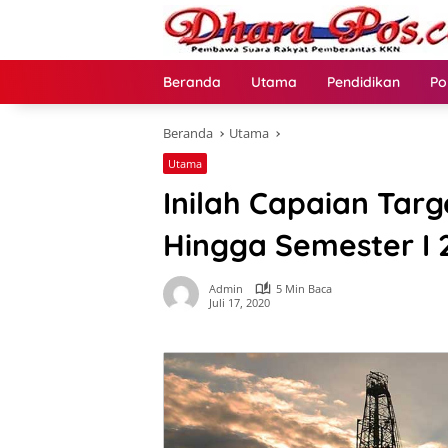
Langsung
ke
konten
Beranda
Utama
Pendidikan
Po
Beranda
Utama
Utama
Inilah Capaian Tar
Hingga Semester I 
Admin
5 Min Baca
Juli 17, 2020