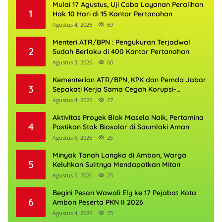
Mulai 17 Agustus, Uji Coba Layanan Peralihan
1
Hak 10 Hari di 15 Kantor Pertanahan
Agustus 4, 2026
69
Menteri ATR/BPN : Pengukuran Terjadwal
2
Sudah Berlaku di 400 Kantor Pertanahan
Agustus 3, 2026
60
Kementerian ATR/BPN, KPK dan Pemda Jabar
3
Sepakati Kerja Sama Cegah Korupsi-
Penguatan Ekonomi
Agustus 4, 2026
27
Aktivitas Proyek Blok Masela Naik, Pertamina
4
Pastikan Stok Biosolar di Saumlaki Aman
Agustus 6, 2026
25
Minyak Tanah Langka di Ambon, Warga
5
Keluhkan Sulitnya Mendapatkan Mitan
Agustus 5, 2026
25
Begini Pesan Wawali Ely ke 17 Pejabat Kota
6
Ambon Peserta PKN II 2026
Agustus 4, 2026
25