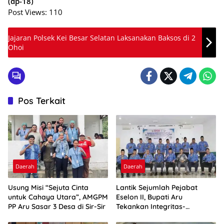
(dp-18)
Post Views:
110
Jajaran Polsek Kei Besar Selatan Laksanakan Baksos di 2
Ohoi
Pos Terkait
Daerah
Daerah
Usung Misi “Sejuta Cinta
Lantik Sejumlah Pejabat
untuk Cahaya Utara”, AMGPM
Eselon II, Bupati Aru
PP Aru Sasar 3 Desa di Sir-Sir
Tekankan Integritas-
Percepatan Kinerja