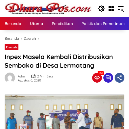
Langsung
ke
konten
Beranda
Utama
Pendidikan
Politik dan Pemerintaha
Beranda
Daerah
Daerah
Inpex Masela Kembali Distribusikan
Sembako di Desa Lermatang
110
Admin
2 Min Baca
Agustus 6, 2020