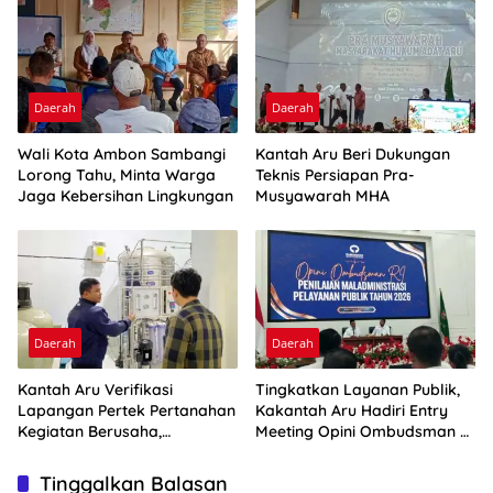
Daerah
Daerah
Wali Kota Ambon Sambangi
Kantah Aru Beri Dukungan
Lorong Tahu, Minta Warga
Teknis Persiapan Pra-
Jaga Kebersihan Lingkungan
Musyawarah MHA
Daerah
Daerah
Kantah Aru Verifikasi
Tingkatkan Layanan Publik,
Lapangan Pertek Pertanahan
Kakantah Aru Hadiri Entry
Kegiatan Berusaha,
Meeting Opini Ombudsman RI
Optimalkan Ini
2026
Tinggalkan Balasan