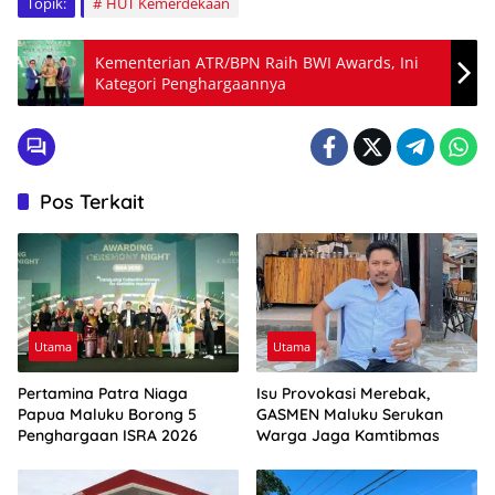
Topik:
HUT Kemerdekaan
Kementerian ATR/BPN Raih BWI Awards, Ini
Kategori Penghargaannya
Pos Terkait
Utama
Utama
Pertamina Patra Niaga
Isu Provokasi Merebak,
Papua Maluku Borong 5
GASMEN Maluku Serukan
Penghargaan ISRA 2026
Warga Jaga Kamtibmas