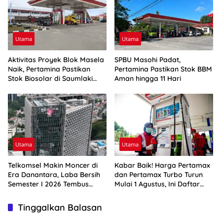
Utama
Utama
Aktivitas Proyek Blok Masela
SPBU Masohi Padat,
Naik, Pertamina Pastikan
Pertamina Pastikan Stok BBM
Stok Biosolar di Saumlaki
Aman hingga 11 Hari
Aman
Utama
Utama
Telkomsel Makin Moncer di
Kabar Baik! Harga Pertamax
Era Danantara, Laba Bersih
dan Pertamax Turbo Turun
Semester I 2026 Tembus
Mulai 1 Agustus, Ini Daftar
Rp10,4 Triliun
Harga BBM di Papua-Maluku
Tinggalkan Balasan