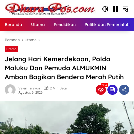
Langsung
ke
konten
Beranda
Utama
Pendidikan
Politik dan Pemerintaha
Beranda
Utama
Utama
Jelang Hari Kemerdekaan, Polda
Maluku Dan Pemuda ALMUKMIN
Ambon Bagikan Bendera Merah Putih
954
Valen Talakua
2 Min Baca
Agustus 5, 2025