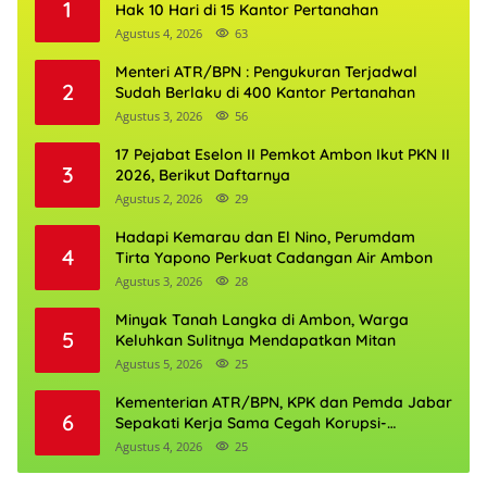
1
Hak 10 Hari di 15 Kantor Pertanahan
Agustus 4, 2026
63
Menteri ATR/BPN : Pengukuran Terjadwal
2
Sudah Berlaku di 400 Kantor Pertanahan
Agustus 3, 2026
56
17 Pejabat Eselon II Pemkot Ambon Ikut PKN II
3
2026, Berikut Daftarnya
Agustus 2, 2026
29
Hadapi Kemarau dan El Nino, Perumdam
4
Tirta Yapono Perkuat Cadangan Air Ambon
Agustus 3, 2026
28
Minyak Tanah Langka di Ambon, Warga
5
Keluhkan Sulitnya Mendapatkan Mitan
Agustus 5, 2026
25
Kementerian ATR/BPN, KPK dan Pemda Jabar
6
Sepakati Kerja Sama Cegah Korupsi-
Penguatan Ekonomi
Agustus 4, 2026
25