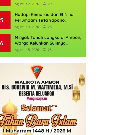
Daftarnya
Agustus 2, 2026
29
Hadapi Kemarau dan El Nino,
5
Perumdam Tirta Yapono
Perkuat Cadangan Air Ambon
Agustus 3, 2026
28
Minyak Tanah Langka di Ambon,
6
Warga Keluhkan Sulitnya
Mendapatkan Mitan
Agustus 5, 2026
25