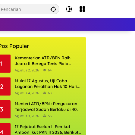
Pos Populer
Kementerian ATR/BPN Raih
1
Juara II Beregu Tenis Piala
Gubernur DKI Jakarta 2026
Agustus 2, 2026
64
Mulai 17 Agustus, Uji Coba
2
Layanan Peralihan Hak 10 Hari
di 15 Kantor Pertanahan
Agustus 4, 2026
63
Menteri ATR/BPN : Pengukuran
3
Terjadwal Sudah Berlaku di 400
Kantor Pertanahan
Agustus 3, 2026
56
17 Pejabat Eselon II Pemkot
4
Ambon Ikut PKN II 2026, Berikut