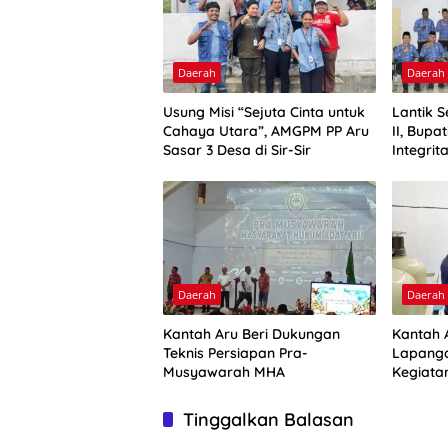
Daerah
Daerah
Usung Misi “Sejuta Cinta untuk
Lantik 
Cahaya Utara”, AMGPM PP Aru
II, Bupa
Sasar 3 Desa di Sir-Sir
Integrit
Daerah
Daerah
Kantah Aru Beri Dukungan
Kantah A
Teknis Persiapan Pra-
Lapanga
Musyawarah MHA
Kegiata
Optimal
Tinggalkan Balasan