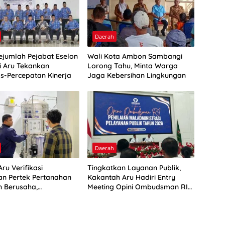
Daerah
Sejumlah Pejabat Eselon
Wali Kota Ambon Sambangi
ti Aru Tekankan
Lorong Tahu, Minta Warga
as-Percepatan Kinerja
Jaga Kebersihan Lingkungan
Daerah
ru Verifikasi
Tingkatkan Layanan Publik,
n Pertek Pertanahan
Kakantah Aru Hadiri Entry
n Berusaha,
Meeting Opini Ombudsman RI
kan Ini
2026