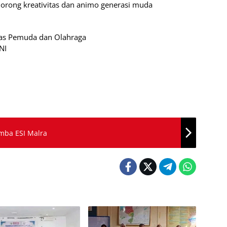
rong kreativitas dan animo generasi muda
inas Pemuda dan Olahraga
NI
mba ESI Malra