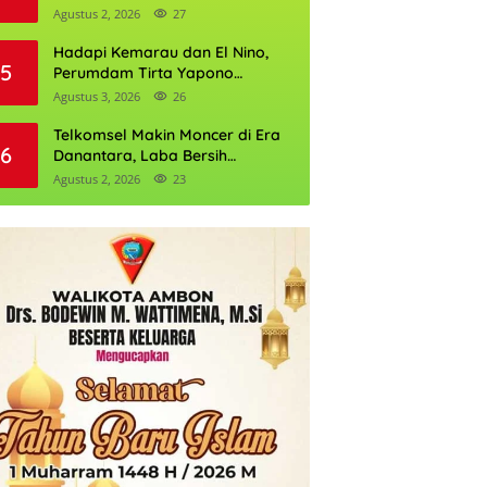
Daftarnya
Agustus 2, 2026
27
Hadapi Kemarau dan El Nino,
5
Perumdam Tirta Yapono
Perkuat Cadangan Air Ambon
Agustus 3, 2026
26
Telkomsel Makin Moncer di Era
6
Danantara, Laba Bersih
Semester I 2026 Tembus Rp10,4
Agustus 2, 2026
23
Triliun