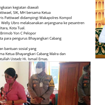
ngkaian kegiatan diawali
attiwael, SIK, MH bersama Ketua
aris Pattiwael didampingi Wakapolres Kompol
. Welly Ubro
melaksanakan anjangsana ke pesantren
tara, Kota Tual.
Brimob Yon C Pelopor
erta para pengurus Bhayangkari Cabang
an bantuan sosial yang
ama Ketua Bhayangkari Cabang Malra dan
ullah Ustadz Hi. Ismail Ernas.