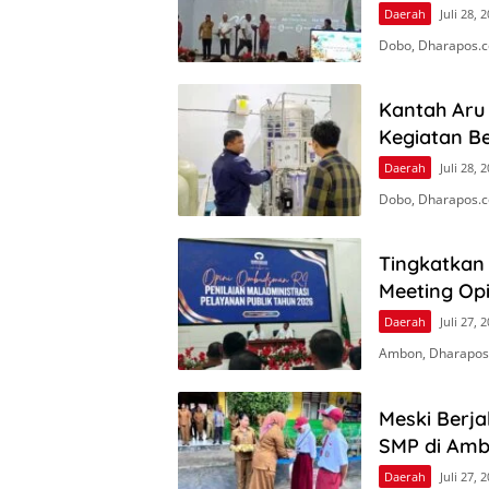
Daerah
Juli 28, 
Dobo, Dharapos.c
Kantah Aru
Kegiatan Be
Daerah
Juli 28, 
Dobo, Dharapos.c
Tingkatkan 
Meeting Op
Daerah
Juli 27, 
Ambon, Dharapos
Meski Berj
SMP di Amb
Daerah
Juli 27, 