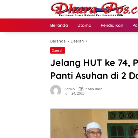
Langsung
ke
konten
Beranda
Utama
Pendidikan
Po
Beranda
Daerah
Daerah
Jelang HUT ke 74, 
Panti Asuhan di 2 
Admin
2 Min Baca
Juni 24, 2020