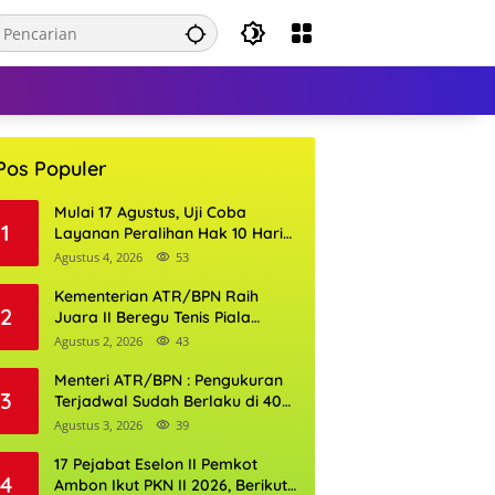
Pos Populer
Mulai 17 Agustus, Uji Coba
1
Layanan Peralihan Hak 10 Hari
di 15 Kantor Pertanahan
Agustus 4, 2026
53
Kementerian ATR/BPN Raih
2
Juara II Beregu Tenis Piala
Gubernur DKI Jakarta 2026
Agustus 2, 2026
43
Menteri ATR/BPN : Pengukuran
3
Terjadwal Sudah Berlaku di 400
Kantor Pertanahan
Agustus 3, 2026
39
17 Pejabat Eselon II Pemkot
4
Ambon Ikut PKN II 2026, Berikut