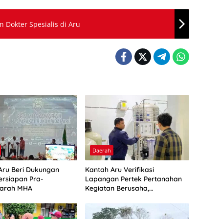
Dokter Spesialis di Aru
Daerah
Aru Beri Dukungan
Kantah Aru Verifikasi
ersiapan Pra-
Lapangan Pertek Pertanahan
arah MHA
Kegiatan Berusaha,
Optimalkan Ini