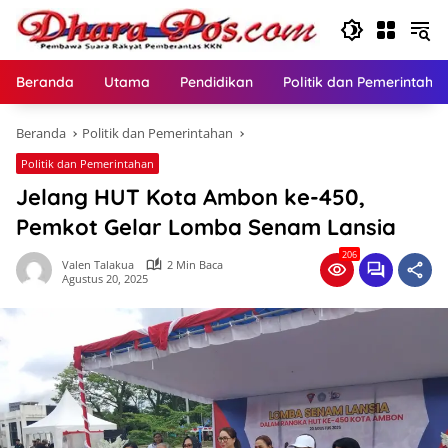
Langsung
ke
konten
Beranda
Utama
Pendidikan
Politik dan Pemerintaha
Beranda
Politik dan Pemerintahan
Politik dan Pemerintahan
Jelang HUT Kota Ambon ke-450,
Pemkot Gelar Lomba Senam Lansia
206
Valen Talakua
2 Min Baca
Agustus 20, 2025