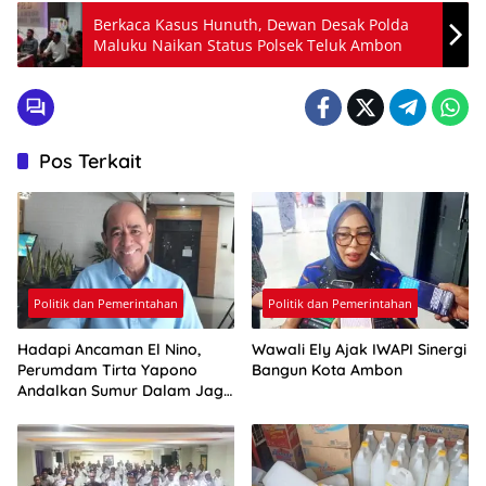
Berkaca Kasus Hunuth, Dewan Desak Polda
Maluku Naikan Status Polsek Teluk Ambon
Pos Terkait
Politik dan Pemerintahan
Politik dan Pemerintahan
Hadapi Ancaman El Nino,
Wawali Ely Ajak IWAPI Sinergi
Perumdam Tirta Yapono
Bangun Kota Ambon
Andalkan Sumur Dalam Jaga
Pasokan Air Ambon