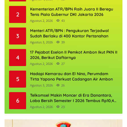
Kementerian ATR/BPN Raih Juara II Beregu
2
Tenis Piala Gubernur DKI Jakarta 2026
Agustus 2, 2026
43
Menteri ATR/BPN : Pengukuran Terjadwal
3
Sudah Berlaku di 400 Kantor Pertanahan
Agustus 3, 2026
39
17 Pejabat Eselon II Pemkot Ambon Ikut PKN II
4
2026, Berikut Daftarnya
Agustus 2, 2026
27
Hadapi Kemarau dan El Nino, Perumdam
5
Tirta Yapono Perkuat Cadangan Air Ambon
Agustus 3, 2026
26
Telkomsel Makin Moncer di Era Danantara,
6
Laba Bersih Semester I 2026 Tembus Rp10,4
Triliun
Agustus 2, 2026
23