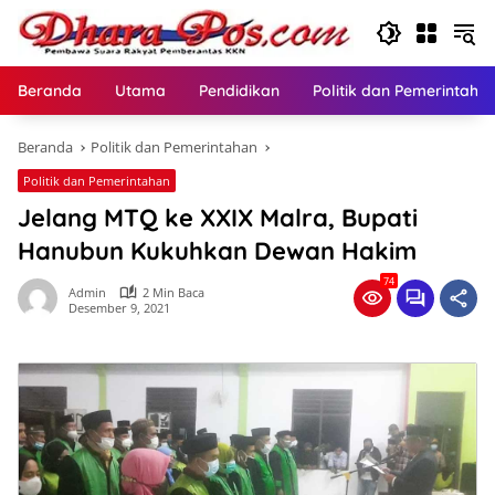
Langsung
ke
konten
Beranda
Utama
Pendidikan
Politik dan Pemerintaha
Beranda
Politik dan Pemerintahan
Politik dan Pemerintahan
Jelang MTQ ke XXIX Malra, Bupati
Hanubun Kukuhkan Dewan Hakim
74
Admin
2 Min Baca
Desember 9, 2021