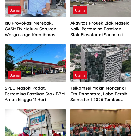
Utama
Utama
Isu Provokasi Merebak,
Aktivitas Proyek Blok Masela
GASMEN Maluku Serukan
Naik, Pertamina Pastikan
Warga Jaga Kamtibmas
Stok Biosolar di Saumlaki
Aman
Utama
Utama
SPBU Masohi Padat,
Telkomsel Makin Moncer di
Pertamina Pastikan Stok BBM
Era Danantara, Laba Bersih
Aman hingga 11 Hari
Semester I 2026 Tembus
Rp10,4 Triliun