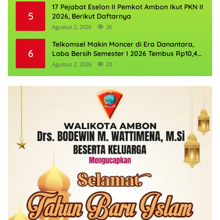
17 Pejabat Eselon II Pemkot Ambon Ikut PKN II
5
2026, Berikut Daftarnya
Agustus 2, 2026
26
Telkomsel Makin Moncer di Era Danantara,
6
Laba Bersih Semester I 2026 Tembus Rp10,4
Triliun
Agustus 2, 2026
23