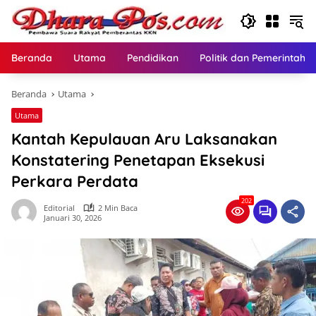
Langsung
ke
konten
Beranda
Utama
Pendidikan
Politik dan Pemerintaha
Beranda
Utama
Utama
Kantah Kepulauan Aru Laksanakan
Konstatering Penetapan Eksekusi
Perkara Perdata
202
Editorial
2 Min Baca
Januari 30, 2026