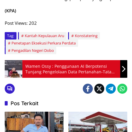
(KPA)
Post Views:
202
Tag:
Kantah Kepulauan Aru
Konstatering
Penetapan Eksekusi Perkara Perdata
Pengadilan Negeri Dobo
Wamen Ossy : Penggunaan AI Berpotensi
Tunjang Pengelolaan Data Pertanahan-Tata
Pos Terkait