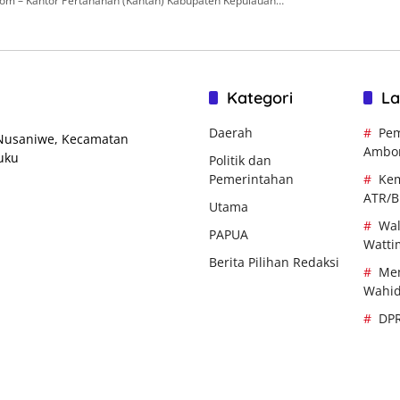
om – Kantor Pertanahan (Kantah) Kabupaten Kepulauan…
Kategori
La
Daerah
Pem
 Nusaniwe, Kecamatan
Ambo
uku
Politik dan
Pemerintahan
Kem
ATR/
Utama
Wal
PAPUA
Watti
Berita Pilihan Redaksi
Men
Wahi
DP