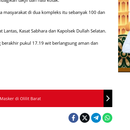
gikan takjil dan nasi kotak.
ga masyarakat di dua kompleks itu sebanyak 100 dan
at Lantas, Kasat Sabhara dan Kapolsek Dullah Selatan.
ng berakhir pukul 17.19 wit berlangsung aman dan
Masker di Olilit Barat