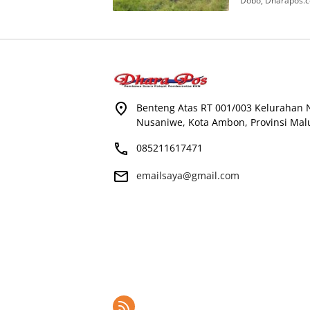
Dobo, Dharapos.c
Benteng Atas RT 001/003 Kelurahan
Nusaniwe, Kota Ambon, Provinsi Mal
085211617471
emailsaya@gmail.com