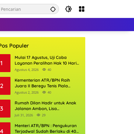
Pos Populer
Mulai 17 Agustus, Uji Coba
1
Layanan Peralihan Hak 10 Hari
di 15 Kantor Pertanahan
Agustus 4, 2026
40
Kementerian ATR/BPN Raih
2
Juara II Beregu Tenis Piala
Gubernur DKI Jakarta 2026
Agustus 2, 2026
40
Rumah Dilan Hadir untuk Anak
3
Jalanan Ambon, Lisa
Wattimena: Tak Ada Anak yang
Juli 31, 2026
29
Boleh Kehilangan Masa
Depannya
Menteri ATR/BPN : Pengukuran
4
Terjadwal Sudah Berlaku di 400