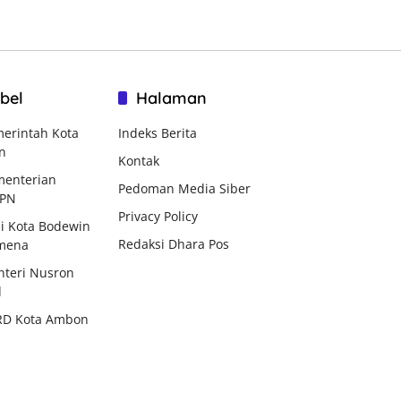
bel
Halaman
erintah Kota
Indeks Berita
n
Kontak
enterian
Pedoman Media Siber
BPN
Privacy Policy
i Kota Bodewin
Redaksi Dhara Pos
mena
teri Nusron
d
RD Kota Ambon