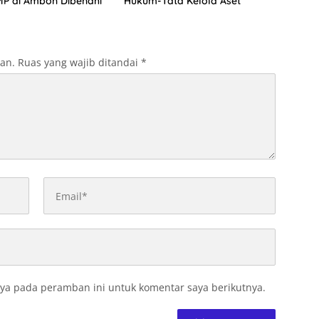
P di Ambon Dibenahi
Hukum-Tata Kelola Aset
kan.
Ruas yang wajib ditandai
*
ya pada peramban ini untuk komentar saya berikutnya.