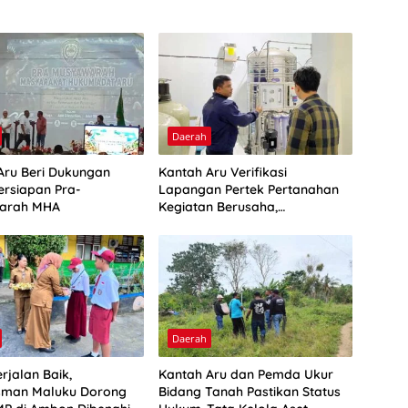
Daerah
Aru Beri Dukungan
Kantah Aru Verifikasi
ersiapan Pra-
Lapangan Pertek Pertanahan
arah MHA
Kegiatan Berusaha,
Optimalkan Ini
Daerah
rjalan Baik,
Kantah Aru dan Pemda Ukur
man Maluku Dorong
Bidang Tanah Pastikan Status