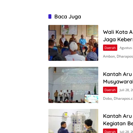
Baca Juga
Wali Kota 
Jaga Keber
Daerah
Agustus 
Ambon, Dharapos
Kantah Aru 
Musyawara
Daerah
Juli 28, 
Dobo, Dharapos.c
Kantah Aru
Kegiatan Be
Daerah
Juli 28, 