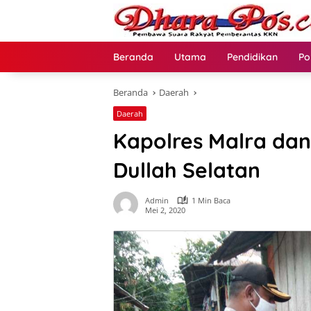
Langsung
ke
konten
Beranda
Utama
Pendidikan
Po
Beranda
Daerah
Daerah
Kapolres Malra dan 
Dullah Selatan
Admin
1 Min Baca
Mei 2, 2020