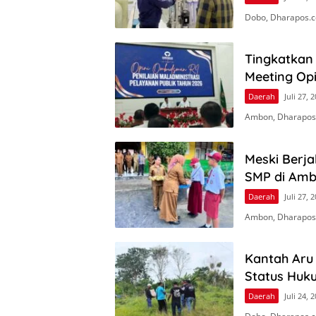
Dobo, Dharapos.c
Tingkatkan 
Meeting Op
Daerah
Juli 27, 
Ambon, Dharapos
Meski Berj
SMP di Amb
Daerah
Juli 27, 
Ambon, Dharapos.
Kantah Aru
Status Huk
Daerah
Juli 24, 