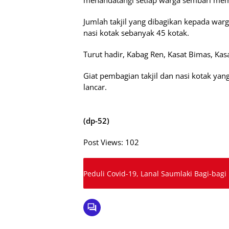
menandatangi setiap warga sembari memba
Jumlah takjil yang dibagikan kepada war
nasi kotak sebanyak 45 kotak.
Turut hadir, Kabag Ren, Kasat Bimas, Kas
Giat pembagian takjil dan nasi kotak ya
lancar.
(dp-52)
Post Views:
102
Peduli Covid-19, Lanal Saumlaki Bagi-bagi 