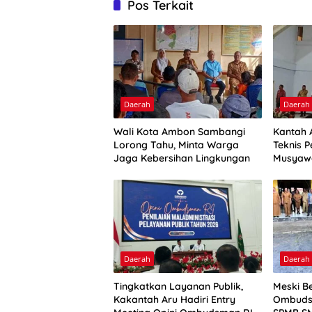
Pos Terkait
Daerah
Daerah
Wali Kota Ambon Sambangi
Kantah 
Lorong Tahu, Minta Warga
Teknis P
Jaga Kebersihan Lingkungan
Musyaw
Daerah
Daerah
Tingkatkan Layanan Publik,
Meski Be
Kakantah Aru Hadiri Entry
Ombuds