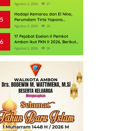
Kantor Pertanahan
Agustus 3, 2026
27
Hadapi Kemarau dan El Nino,
5
Perumdam Tirta Yapono
Perkuat Cadangan Air Ambon
Agustus 3, 2026
26
17 Pejabat Eselon II Pemkot
6
Ambon Ikut PKN II 2026, Berikut
Daftarnya
Agustus 2, 2026
26