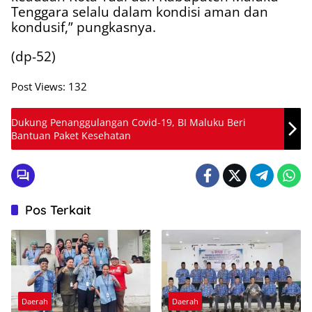
Tenggara selalu dalam kondisi aman dan
kondusif,” pungkasnya.
(dp-52)
Post Views:
132
Dukung Penanggulangan Covid-19, BI Maluku Beri
Bantuan Paket Kesehatan
Pos Terkait
Daerah
Daerah