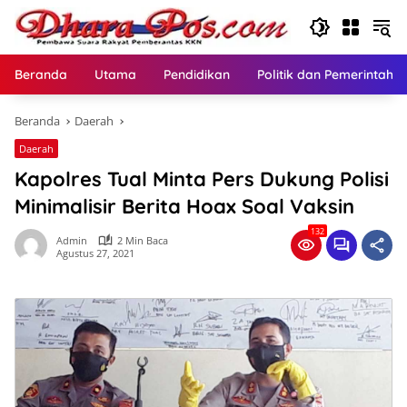
Langsung
ke
konten
Beranda
Utama
Pendidikan
Politik dan Pemerintaha
Beranda
Daerah
Daerah
Kapolres Tual Minta Pers Dukung Polisi
Minimalisir Berita Hoax Soal Vaksin
132
Admin
2 Min Baca
Agustus 27, 2021