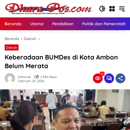
Langsung
ke
konten
Beranda
Utama
Pendidikan
Politik dan Pemerintaha
Beranda
Daerah
Daerah
Keberadaan BUMDes di Kota Ambon
Belum Merata
89
Editorial
2 Min Baca
Februari 24, 2026