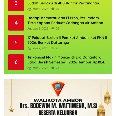
3
Sudah Berlaku di 400 Kantor Pertanahan
Agustus 3, 2026
29
Hadapi Kemarau dan El Nino, Perumdam
4
Tirta Yapono Perkuat Cadangan Air Ambon
Agustus 3, 2026
26
17 Pejabat Eselon II Pemkot Ambon Ikut PKN II
5
2026, Berikut Daftarnya
Agustus 2, 2026
26
Telkomsel Makin Moncer di Era Danantara,
6
Laba Bersih Semester I 2026 Tembus Rp10,4
Triliun
Agustus 2, 2026
23