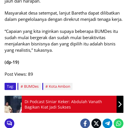
jauh dari harapan.
Masyarakat desa setempat, lanjut Baretha dapat dilibatkan
dalam pengelolaanya dengan direkrut menjadi tenaga kerja.
“Capaian yang kita inginkan supaya beberapa BUMDes itu
sudah mulai bergerak dan sudah mulai beraktivitas
menjalankan bisnisnya dan yang dipilih itu adalah bisnis
yang realistis,” tukasnya.
(dp-19)
Post Views:
89
Tag:
BUMDes
Kota Ambon
Di Podcast Siniar Keker: Abdulah Vanath
Bagikan Kiat Jadi Sukses