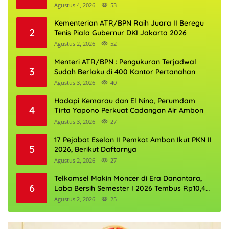
Agustus 4, 2026
53
Kementerian ATR/BPN Raih Juara II Beregu
2
Tenis Piala Gubernur DKI Jakarta 2026
Agustus 2, 2026
52
Menteri ATR/BPN : Pengukuran Terjadwal
3
Sudah Berlaku di 400 Kantor Pertanahan
Agustus 3, 2026
40
Hadapi Kemarau dan El Nino, Perumdam
4
Tirta Yapono Perkuat Cadangan Air Ambon
Agustus 3, 2026
27
17 Pejabat Eselon II Pemkot Ambon Ikut PKN II
5
2026, Berikut Daftarnya
Agustus 2, 2026
27
Telkomsel Makin Moncer di Era Danantara,
6
Laba Bersih Semester I 2026 Tembus Rp10,4
Triliun
Agustus 2, 2026
25