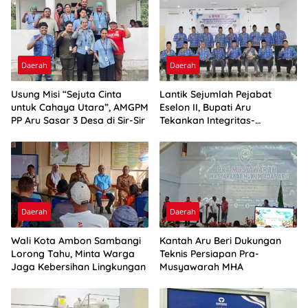
Daerah
Daerah
Usung Misi “Sejuta Cinta
Lantik Sejumlah Pejabat
untuk Cahaya Utara”, AMGPM
Eselon II, Bupati Aru
PP Aru Sasar 3 Desa di Sir-Sir
Tekankan Integritas-
Percepatan Kinerja
Daerah
Daerah
Wali Kota Ambon Sambangi
Kantah Aru Beri Dukungan
Lorong Tahu, Minta Warga
Teknis Persiapan Pra-
Jaga Kebersihan Lingkungan
Musyawarah MHA