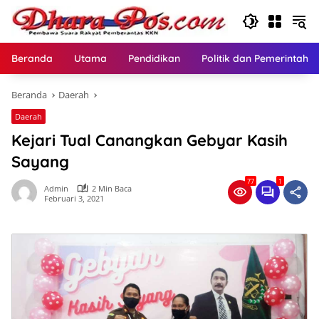
Langsung
ke
konten
Beranda
Utama
Pendidikan
Politik dan Pemerintaha
Beranda
Daerah
Daerah
Kejari Tual Canangkan Gebyar Kasih
Sayang
77
1
Admin
2 Min Baca
Februari 3, 2021