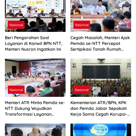
Nasional
Nasional
Beri Pengarahan Soal
Cegah Masalah, Menteri Ajak
Layanan di Kanwil BPN NTT,
Pemda se-NTT Percepat
Menteri Nusron Ingatkan Ini
Sertipikasi Tanah Rumah
Ibadah
Nasional
Nasional
Menteri ATR Minta Pemda se-
Kementerian ATR/BPN, KPK
NTT Dukung Wujudkan
dan Pemda Jabar Sepakati
Transformasi Layanan
Kerja Sama Cegah Korupsi-
Pertanahan
Penguatan Ekonomi