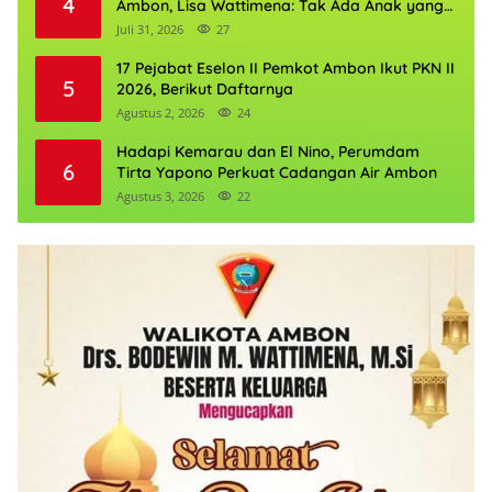
4
Ambon, Lisa Wattimena: Tak Ada Anak yang
Boleh Kehilangan Masa Depannya
Juli 31, 2026
27
17 Pejabat Eselon II Pemkot Ambon Ikut PKN II
5
2026, Berikut Daftarnya
Agustus 2, 2026
24
Hadapi Kemarau dan El Nino, Perumdam
6
Tirta Yapono Perkuat Cadangan Air Ambon
Agustus 3, 2026
22