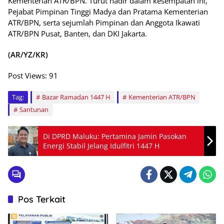
Kementerian ATR/BPN. Turut hadir dalam kesempatan ini,
Pejabat Pimpinan Tinggi Madya dan Pratama Kementerian
ATR/BPN, serta sejumlah Pimpinan dan Anggota Ikawati
ATR/BPN Pusat, Banten, dan DKI Jakarta.
(AR/YZ/KR)
Post Views:
91
Tag:
Bazar Ramadan 1447 H
Kementerian ATR/BPN
Santunan
Di DPRD Maluku: Pertamina Jamin Pasokan
Energi Stabil Jelang Idulfitri 1447 H
Pos Terkait