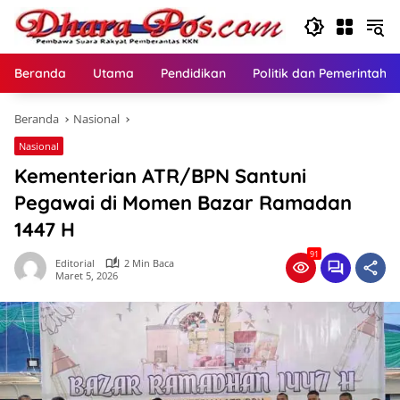
Langsung
ke
konten
Beranda
Utama
Pendidikan
Politik dan Pemerintaha
Beranda
Nasional
Nasional
Kementerian ATR/BPN Santuni
Pegawai di Momen Bazar Ramadan
1447 H
91
Editorial
2 Min Baca
Maret 5, 2026