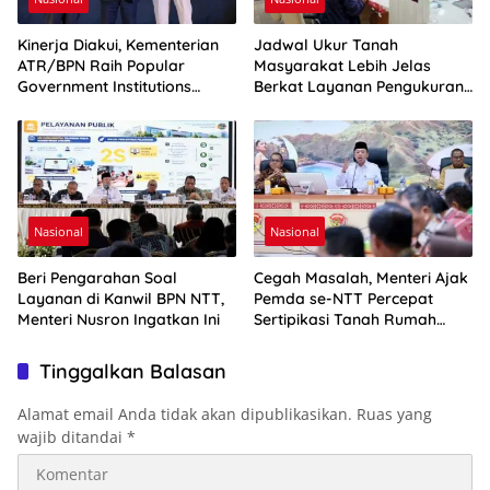
Kinerja Diakui, Kementerian
Jadwal Ukur Tanah
ATR/BPN Raih Popular
Masyarakat Lebih Jelas
Government Institutions
Berkat Layanan Pengukuran
Award 2026
Terjadwal
Nasional
Nasional
Beri Pengarahan Soal
Cegah Masalah, Menteri Ajak
Layanan di Kanwil BPN NTT,
Pemda se-NTT Percepat
Menteri Nusron Ingatkan Ini
Sertipikasi Tanah Rumah
Ibadah
Tinggalkan Balasan
Alamat email Anda tidak akan dipublikasikan.
Ruas yang
wajib ditandai
*