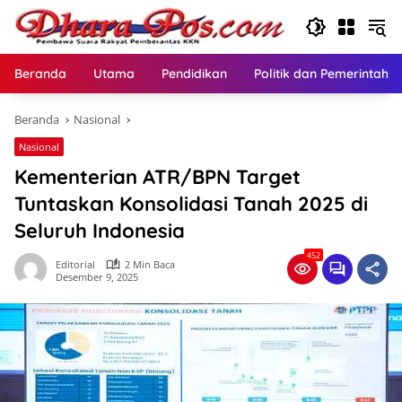
Langsung
ke
konten
Beranda
Utama
Pendidikan
Politik dan Pemerintaha
Beranda
Nasional
Nasional
Kementerian ATR/BPN Target
Tuntaskan Konsolidasi Tanah 2025 di
Seluruh Indonesia
452
Editorial
2 Min Baca
Desember 9, 2025