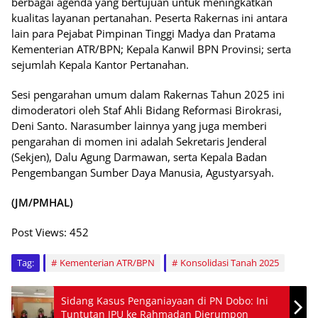
berbagai agenda yang bertujuan untuk meningkatkan
kualitas layanan pertanahan. Peserta Rakernas ini antara
lain para Pejabat Pimpinan Tinggi Madya dan Pratama
Kementerian ATR/BPN; Kepala Kanwil BPN Provinsi; serta
sejumlah Kepala Kantor Pertanahan.
Sesi pengarahan umum dalam Rakernas Tahun 2025 ini
dimoderatori oleh Staf Ahli Bidang Reformasi Birokrasi,
Deni Santo. Narasumber lainnya yang juga memberi
pengarahan di momen ini adalah Sekretaris Jenderal
(Sekjen), Dalu Agung Darmawan, serta Kepala Badan
Pengembangan Sumber Daya Manusia, Agustyarsyah.
(JM/PMHAL)
Post Views:
452
Tag:
Kementerian ATR/BPN
Konsolidasi Tanah 2025
Sidang Kasus Penganiayaan di PN Dobo: Ini
Tuntutan JPU ke Rahmadan Djerumpon