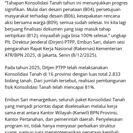
“Tahapan Konsolidasi Tanah tahun ini menunjukkan progres
signifikan. Mulai dari desain penataan (B04), persetujuan
masyarakat terhadap desain (B06), kesepakatan rencana
aksi bersama warga (B09), semua sudah selesai. Ini kita lagi
berjuang finalisasi dokumen yang siap masuk tahap
sertipikasi (B12), insyaallah juga bisa 100% selesai,” ungkap
Plt. Direktur Jenderal (Dirjen) PTPP, Embun Sari, dalam sesi
pengarahan Rapat Kerja Nasional (Rakernas) Kementerian
ATR/BPN 2025, di Jakarta, Senin (8/12/2025).
Pada tahun 2025, Ditjen PTPP telah melaksanakan
Konsolidasi Tanah di 16 provinsi dengan luas total 2.833
bidang tanah. Dari jumlah tersebut, realisasi pembangunan
fisik Konsolidasi Tanah telah mencapai 81%.
Embun Sari menargetkan, seluruh paket Konsolidasi Tanah
yang menjadi prioritas dapat diselesaikan melalui kerja
sama erat antara Kantor Wilayah (Kanwil) BPN Provinsi,
Kantor Pertanahan, dan pemerintah daerah. Penyelesaian
program ini, tidak hanya menyasar perbaikan struktur
ruang, namun juga mengintegrasikan penataan kembali