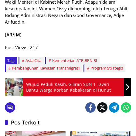
Wakil Menteri di Kabinet Merah Putih. Adapun dalam
kesempatan ini, Wamen Ossy didampingi oleh Tenaga Ahli
Bidang Administrasi Negara dan Good Governance, Adjie
Arifuddin.
(AR/JM)
Post Views:
217
Tag:
Asta Cita
Kementerian ATR-BPN RI
Pembangunan Kawasan Transmigrasi
Program Strategis
Wujud Peduli Kasih, Giliran SDN 1 Tawiri
Bantu Warga Korban Kebakaran di Hunut
Pos Terkait