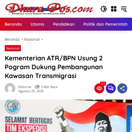
Langsung
ke
konten
Beranda
Utama
Pendidikan
Politik dan Pemerintaha
Beranda
Nasional
Nasional
Kementerian ATR/BPN Usung 2
Pogram Dukung Pembangunan
Kawasan Transmigrasi
217
Editorial
2 Min Baca
Agustus 25, 2025