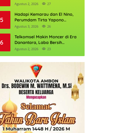
Daftarnya
Agustus 2, 2026
27
Hadapi Kemarau dan El Nino,
5
Perumdam Tirta Yapono
Perkuat Cadangan Air Ambon
Agustus 3, 2026
26
Telkomsel Makin Moncer di Era
6
Danantara, Laba Bersih
Semester I 2026 Tembus Rp10,4
Agustus 2, 2026
23
Triliun