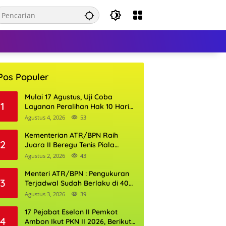
Pos Populer
Mulai 17 Agustus, Uji Coba
1
Layanan Peralihan Hak 10 Hari
di 15 Kantor Pertanahan
Agustus 4, 2026
53
Kementerian ATR/BPN Raih
2
Juara II Beregu Tenis Piala
Gubernur DKI Jakarta 2026
Agustus 2, 2026
43
Menteri ATR/BPN : Pengukuran
3
Terjadwal Sudah Berlaku di 400
Kantor Pertanahan
Agustus 3, 2026
39
17 Pejabat Eselon II Pemkot
4
Ambon Ikut PKN II 2026, Berikut