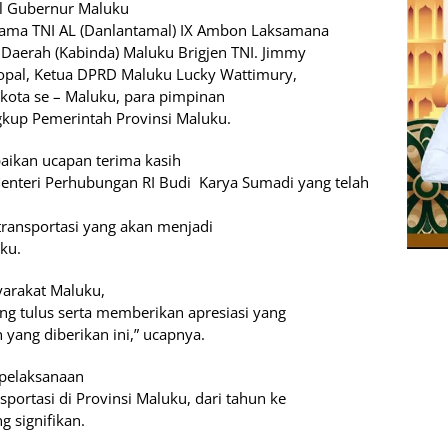
il Gubernur Maluku
ama TNI AL (Danlantamal) IX Ambon Laksamana
Daerah (Kabinda) Maluku Brigjen TNI. Jimmy
opal, Ketua DPRD Maluku Lucky Wattimury,
ikota se – Maluku, para pimpinan
gkup Pemerintah Provinsi Maluku.
kan ucapan terima kasih
Menteri Perhubungan RI Budi
Karya Sumadi yang telah
 transportasi yang akan menjadi
ku.
arakat Maluku,
ng tulus serta memberikan apresiasi yang
 yang diberikan ini,” ucapnya.
 pelaksanaan
ortasi di Provinsi Maluku, dari tahun ke
 signifikan.