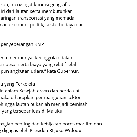
ukan, mengingat kondisi geografis
diri dari lautan serta membutuhkan
 jaringan transportasi yang memadai,
n ekonomi, politik, sosial-budaya dan
n penyeberangan KMP
arena mempunyai keunggulan dalam
 besar serta biaya yang relatif lebih
pun angkutan udara,” kata Gubernur.
ku yang Terkelola
min dalam Kesejahteraan dan berdaulat
 maka diharapkan pembangunan sektor
ehingga lautan bukanlah menjadi pemisah,
ang tersebar luas di Maluku.
bagian penting dari kebijakan poros maritim dan
 digagas oleh Presiden RI Joko Widodo.