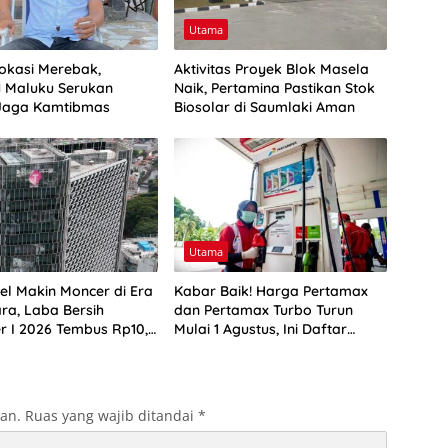
Utama
vokasi Merebak,
Aktivitas Proyek Blok Masela
 Maluku Serukan
Naik, Pertamina Pastikan Stok
Jaga Kamtibmas
Biosolar di Saumlaki Aman
Utama
el Makin Moncer di Era
Kabar Baik! Harga Pertamax
ra, Laba Bersih
dan Pertamax Turbo Turun
r I 2026 Tembus Rp10,4
Mulai 1 Agustus, Ini Daftar
Harga BBM di Papua-Maluku
kan.
Ruas yang wajib ditandai
*