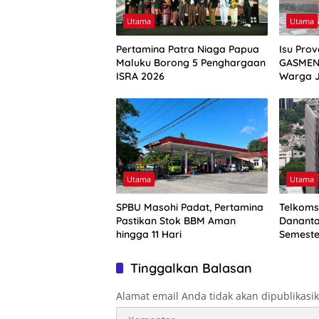
Utama
Utama
Pertamina Patra Niaga Papua
Isu Pro
Maluku Borong 5 Penghargaan
GASMEN
ISRA 2026
Warga 
Utama
Utama
SPBU Masohi Padat, Pertamina
Telkoms
Pastikan Stok BBM Aman
Dananta
hingga 11 Hari
Semeste
Triliun
Tinggalkan Balasan
Alamat email Anda tidak akan dipublikasi