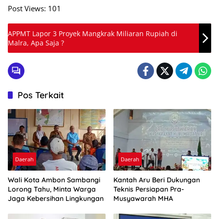
Post Views:
101
APPMT Lapor 3 Proyek Mangkrak Miliaran Rupiah di
Malra, Apa Saja ?
Pos Terkait
Daerah
Daerah
Wali Kota Ambon Sambangi
Kantah Aru Beri Dukungan
Lorong Tahu, Minta Warga
Teknis Persiapan Pra-
Jaga Kebersihan Lingkungan
Musyawarah MHA