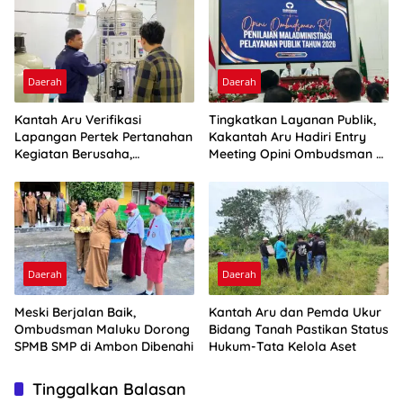
Daerah
Daerah
Kantah Aru Verifikasi
Tingkatkan Layanan Publik,
Lapangan Pertek Pertanahan
Kakantah Aru Hadiri Entry
Kegiatan Berusaha,
Meeting Opini Ombudsman RI
Optimalkan Ini
2026
Daerah
Daerah
Meski Berjalan Baik,
Kantah Aru dan Pemda Ukur
Ombudsman Maluku Dorong
Bidang Tanah Pastikan Status
SPMB SMP di Ambon Dibenahi
Hukum-Tata Kelola Aset
Tinggalkan Balasan