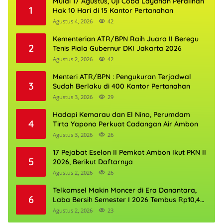
Mulai 17 Agustus, Uji Coba Layanan Peralihan
1
Hak 10 Hari di 15 Kantor Pertanahan
Agustus 4, 2026
42
Kementerian ATR/BPN Raih Juara II Beregu
2
Tenis Piala Gubernur DKI Jakarta 2026
Agustus 2, 2026
42
Menteri ATR/BPN : Pengukuran Terjadwal
3
Sudah Berlaku di 400 Kantor Pertanahan
Agustus 3, 2026
29
Hadapi Kemarau dan El Nino, Perumdam
4
Tirta Yapono Perkuat Cadangan Air Ambon
Agustus 3, 2026
26
17 Pejabat Eselon II Pemkot Ambon Ikut PKN II
5
2026, Berikut Daftarnya
Agustus 2, 2026
26
Telkomsel Makin Moncer di Era Danantara,
6
Laba Bersih Semester I 2026 Tembus Rp10,4
Triliun
Agustus 2, 2026
23