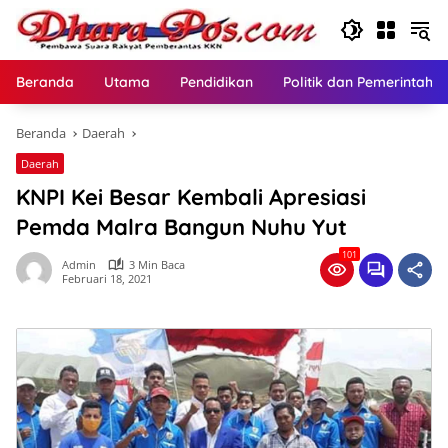
Langsung
ke
konten
Beranda
Utama
Pendidikan
Politik dan Pemerintaha
Beranda
Daerah
Daerah
KNPI Kei Besar Kembali Apresiasi
Pemda Malra Bangun Nuhu Yut
101
Admin
3 Min Baca
Februari 18, 2021